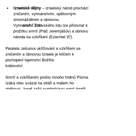
Izraelské dějiny
 – izraelský národ prochází 
zničením, vyhnanstvím, opětovným 
shromážděním a obnovou. 
Vyhn
anství žido
vského lidu lze přirovnat k 
prožitku smrti (Pláč Jeremjášův) a obnovu 
národa ke vzkříšení (Ezechiel 37).
Paralela Ješuova ukřižování a vzkříšení se 
zničením a obnovou Izraele je klíčem k 
pochopení tajemství Božího 
království.                                   
Smrtí a vzkříšením prošlo mnoho hrdinů Písma. 
Izáka otec svázal na oltáři a málem ho 
obětoval. Josef zažil symbolickou smrt (bratři 
jej hodili do cisterny, později se ocitl v žaláři) a 
nakonec povstal, aby vládl nad národem. 
Samson prošel zážitkem ukřižování. Daniela 
uvrhli do lví jámy a nazítří ráno z ní vyšel. Jonáš 
jen tak tak, že nezahynul v břiše ryby, pak se 
vrátil do života.
Smrt a vzkříšení je přetrvávajícím námětem jak 