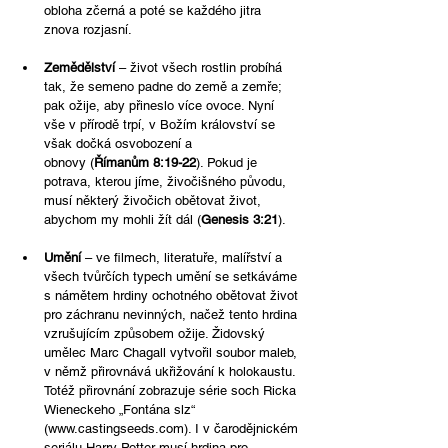
obloha zčerná a poté se každého jitra 
znova rozjasní.
Zemědělství
 – život všech rostlin probíhá 
tak, že semeno padne do země a zemře; 
pak ožije, aby přineslo více ovoce. Nyní 
vše v přírodě trpí, v Božím království se 
však dočká osvobození a 
obnovy (
Římanům 8:19-22
). Pokud je 
potrava, kterou jíme, živočišného původu, 
musí některý živočich obětovat život, 
abychom my mohli žít dál (
Genesis 3:21
).
Umění
 – ve filmech, literatuře, malířství a 
všech tvůrčích typech umění se setkáváme 
s námětem hrdiny ochotného obětovat život 
pro záchranu nevinných, načež tento hrdina 
vzrušujícím způsobem ožije. Židovský 
umělec Marc Chagall vytvořil soubor maleb, 
v němž přirovnává ukřižování k holokaustu. 
Totéž přirovnání zobrazuje série soch Ricka 
Wieneckeho „Fontána slz“ 
(
www.castingseeds.com
). I v čarodějnickém 
seriálu Harry Potter musí hrdina pro 