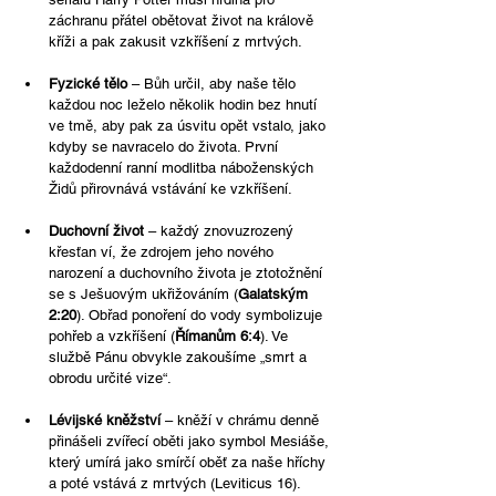
záchranu přátel obětovat život na králově 
kříži a pak zakusit vzkříšení z mrtvých.
Fyzické tělo
 – Bůh určil, aby naše tělo 
každou noc leželo několik hodin bez hnutí 
ve tmě, aby pak za úsvitu opět vstalo, jako 
kdyby se navracelo do života. První 
každodenní ranní modlitba náboženských 
Židů přirovnává vstávání ke vzkříšení.
Duchovní život
 – každý znovuzrozený 
křesťan ví, že zdrojem jeho nového 
narození a duchovního života je ztotožnění 
se s Ješuovým ukřižováním (
Galatským 
2:20
). Obřad ponoření do vody symbolizuje 
pohřeb a vzkříšení (
Římanům 6:4
). Ve 
službě Pánu obvykle zakoušíme „smrt a 
obrodu určité vize“.
Lévijské kněžství
 – kněží v chrámu denně 
přinášeli zvířecí oběti jako symbol Mesiáše, 
který umírá jako smírčí oběť za naše hříchy 
a poté vstává z mrtvých (Leviticus 16).