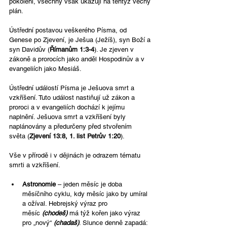
pokolení, všechny však ukazují na tentýž věčný 
plán.
Ústřední postavou veškerého Písma, od 
Genese po Zjevení, je Ješua (Ježíš), syn Boží a 
syn Davidův (
Římanům 1:3-4
). Je zjeven v 
zákoně a prorocích jako anděl Hospodinův a v 
evangeliích jako Mesiáš.
Ústřední událostí Písma je Ješuova smrt a 
vzkříšení. Tuto událost nastiňují už zákon a 
proroci a v evangeliích dochází k jejímu 
naplnění. Ješuova smrt a vzkříšení byly 
naplánovány a předurčeny před stvořením 
světa (
Zjevení 13:8, 1. list Petrův 1:20
).
Vše v přírodě i v dějinách je odrazem tématu 
smrti a vzkříšení.
Astronomie
 – jeden měsíc je doba 
měsíčního cyklu, kdy měsíc jako by umíral 
a ožíval. Hebrejský výraz pro 
měsíc 
(chodeš)
 má týž kořen jako výraz 
pro „nový“ 
(chadaš)
. Slunce denně zapadá: 