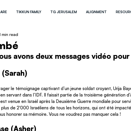
 ARE
TIKKUN FAMILY
TG JERUSALEM
ALIGNMENT
RESOUR
1 min read
ombé
nous avons deux messages vidéo pour 
 (Sarah)
er le témoignage captivant d’un jeune soldat croyant, Urija Bayer
 servant dans l’IDF. Il faisait partie de la troisième génération d
e est venue en Israël après la Deuxième Guerre mondiale pour servir 
ré plus de 2'000 Israéliens de tous les horizons, qui ont été impact
venus honorer sa mémoire. Vous ne voudrez pas manquer cela !
sse (Asher)