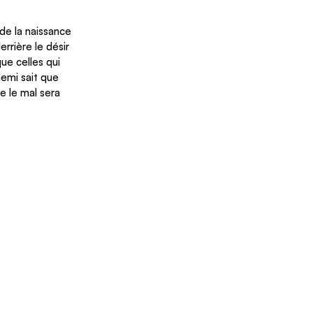
e la naissance 
rière le désir 
ue celles qui 
nemi sait que 
e le mal sera 