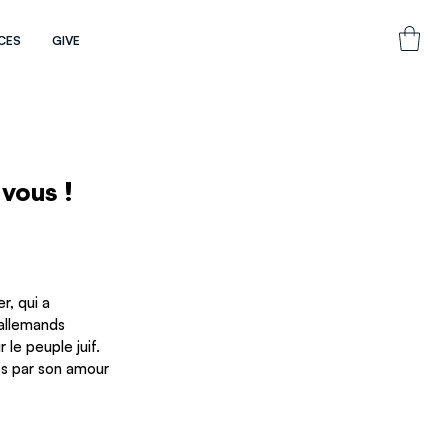
CES
GIVE
vous !
, qui a 
’allemands 
le peuple juif. 
és par son amour 