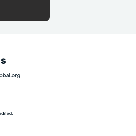
Us
obal.org
dited.