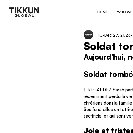
HOME
WHO WE
TG
Dec 27, 2023
Soldat t
Aujourd’hui, 
Soldat tombé
1. REGARDEZ Sarah partag
récemment perdu la vie en
chrétiens dont la famill
Ses funérailles ont atti
sacrificiel et qui sont 
Joie et triste