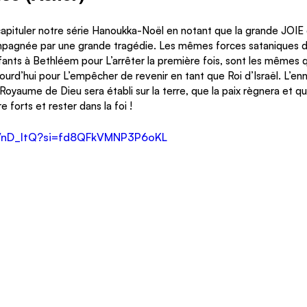
ituler notre série Hanoukka-Noël en notant que la grande JOIE d
agnée par une grande tragédie. Les mêmes forces sataniques der
ants à Bethléem pour L’arrêter la première fois, sont les mêmes q
jourd’hui pour L’empêcher de revenir en tant que Roi d’Israël. L’en
Royaume de Dieu sera établi sur la terre, que la paix règnera et qu
 forts et rester dans la foi !
11VnD_ltQ?si=fd8QFkVMNP3P6oKL