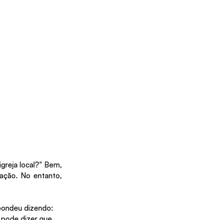
greja local?" Bem, 
ação. No entanto, 
pondeu dizendo: 
pode dizer que 