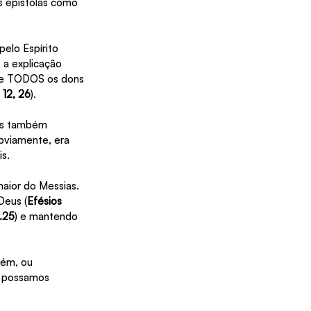
as epístolas como 
elo Espírito 
 a explicação 
que TODOS os dons 
, 12, 26
).
as também 
bviamente, era 
s.
aior do Messias. 
Deus (
Efésios 
.25
) e mantendo 
uém, ou 
s possamos 