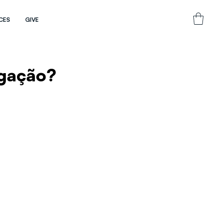
CES
GIVE
egação?