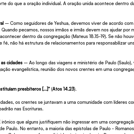
orte do que a oração individual. A oração unida acontece dentro 
al
 – Como seguidores de Yeshua, devemos viver de acordo com p
e. Quando pecamos, nossos irmãos e irmãs devem nos ajudar por 
 acontecer dentro da congregação (Mateus 18.15-19). Se não hou
é, não há estrutura de relacionamentos para responsabilizar uns
 as cidades
 – Ao longo das viagens e ministério de Paulo (Saulo)
egação evangelística, reunião dos novos crentes em uma congreg
tituíam presbíteros [...]" 
(
Atos 14.23
).
idades, os crentes se juntavam a uma comunidade com líderes co
padrão nas Escrituras.
 irônico que alguns justifiquem não ingressar em uma congregaçã
 de Paulo. No entanto, a maioria das epístolas de Paulo - Romanos,