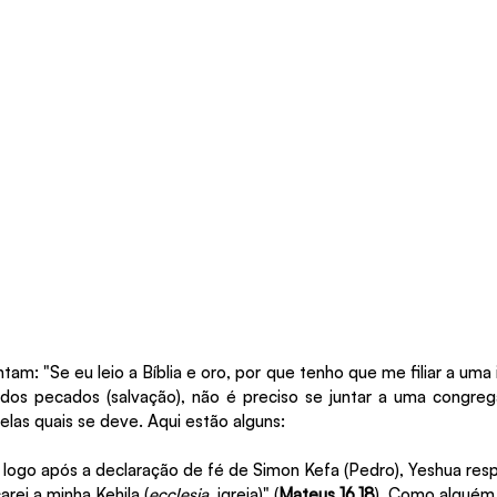
m: "Se eu leio a Bíblia e oro, por que tenho que me filiar a uma i
dos pecados (salvação), não é preciso se juntar a uma congreg
elas quais se deve. Aqui estão alguns:
 logo após a declaração de fé de Simon Kefa (Pedro), Yeshua res
arei a minha Kehila (
ecclesia
, igreja)" (
Mateus 16.18
). Como alguém 