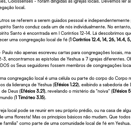
nses, Colossenses - foram dirigidas às igrejas locais. Devemos ler 
gação local.
utros se referem a serem guiados pessoal e independentemente p
pírito Santo conduz cada um de nós individualmente. No entanto,
pírito Santo é encontrada em I Coríntios 12-14. Lá descobrimos 
ecer uma congregação local de fé (
1 Coríntios 12.4, 14, 26, 14.4, 5
 Paulo não apenas escreveu cartas para congregações locais, m
-3, encontramos as epístolas de Yeshua a 7 igrejas diferentes. O
ODOS os Seus seguidores fossem membros de congregações locai
ma congregação local é uma célula ou parte do corpo do Corpo m
os da liderança de Yeshua (
Efésios 1.22
), exibindo a sabedoria de 
a de Deus (
Efésios 3.21
), revelando o mistério da "noiva" (
Efésios 5
 mundo (
1 Timóteo 3.15
).
ja local pode se reunir em seu próprio prédio, ou na casa de alg
e uma floresta! Mas os princípios básicos não mudam. Que todo
e família" como parte de uma comunidade local de fé em Yeshua.