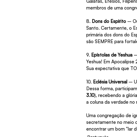
Gálatas, Efésios, Filipe
membros de uma congre
8. 
Dons do Espírito
 – O
Santo. Certamente, o Es
primária dos dons do Es
são SEMPRE para fortal
9. 
Epístolas de Yeshua
 –
Yeshua! Em Apocalipse 2
Sua expectativa que T
10. 
Eclésia Universal
 – U
Dessa forma, participam
3.10
), recebendo a glóri
a coluna da verdade no
Uma congregação de igre
secretamente no meio d
encontrar um bom "lar d
Português