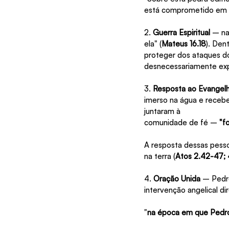
está comprometido em s
2.
 Guerra Espiritual
 – na
ela" (
Mateus 16.18
). Den
proteger dos ataques do
desnecessariamente ex
3.
 Resposta ao Evangel
imerso na água e receber
juntaram à 
comunidade de fé – 
"f
A resposta dessas pess
na terra (
Atos 2.42-47;
4. 
Oração Unida
 – Pedro
intervenção angelical dir
"
na época em que Pedro 