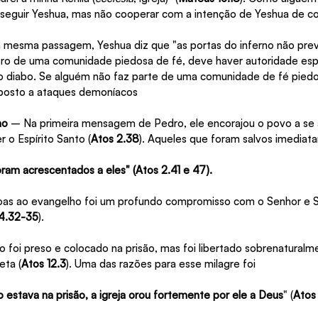
eguir Yeshua, mas não cooperar com a intenção de Yeshua de con
 mesma passagem, Yeshua diz que "as portas do inferno não prev
tro de uma comunidade piedosa de fé, deve haver autoridade espir
 diabo. Se alguém não faz parte de uma comunidade de fé piedos
posto a ataques demoníacos
ho
 – Na primeira mensagem de Pedro, ele encorajou o povo a se a
 o Espírito Santo (
Atos 2.38
). Aqueles que foram salvos imediat
oram acrescentados a eles" (Atos 2.41 e 47).
oas ao evangelho foi um profundo compromisso com o Senhor e 
 4.32-35
).
 foi preso e colocado na prisão, mas foi libertado sobrenaturalm
eta (
Atos 12.3
). Uma das razões para esse milagre foi
estava na prisão, a igreja orou fortemente por ele a Deus
" (
Atos 