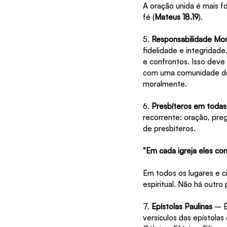
A oração unida é mais f
fé (
Mateus 18.19
).
5. 
Responsabilidade Mor
fidelidade e integridad
e confrontos. Isso deve
com uma comunidade de f
moralmente.
6. 
Presbíteros em todas
recorrente: oração, pr
de presbíteros.
"Em cada igreja eles cons
Em todos os lugares e c
espiritual. Não há outro 
7. 
Epístolas Paulinas
 – É
versículos das epístolas