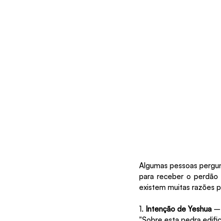
Algumas pessoas pergunta
para receber o perdão 
existem muitas razões p
1.
 Intenção de Yeshua
 –
"Sobre esta pedra edific