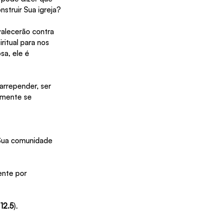
struir Sua igreja?
alecerão contra 
itual para nos 
a, ele é 
rrepender, ser 
amente se 
Sua comunidade 
ente por 
12.5
).