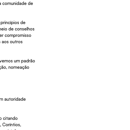
da comunidade de 
rincípios de 
meio de conselhos 
ver compromisso 
 aos outros 
, vemos um padrão 
ação, nomeação 
m autoridade 
o citando 
 Coríntios, 