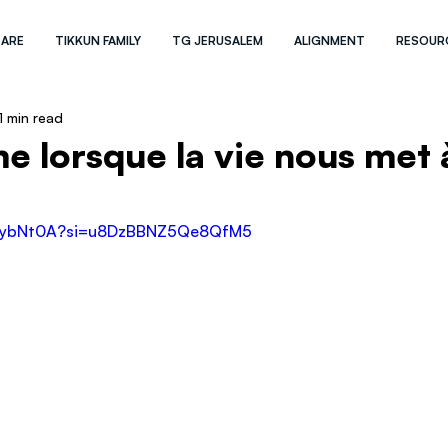
 ARE
TIKKUN FAMILY
TG JERUSALEM
ALIGNMENT
RESOUR
1 min read
me lorsque la vie nous met 
1ckybNt0A?si=u8DzBBNZ5Qe8QfM5