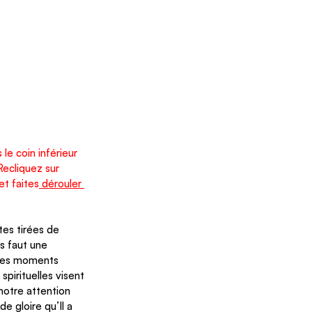
le coin inférieur 
Recliquez sur 
et faites
 dérouler 
tes tirées de 
s faut une 
 les moments 
pirituelles visent 
notre attention 
e gloire qu’Il a 