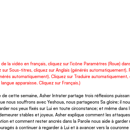
s de la vidéo en français, cliquez sur l'icône Paramètres (Roue) dans 
ez sur Sous-titres, cliquez sur Anglais (générés automatiquement). 
générés automatiquement). Cliquez sur Traduire automatiquement, 
e langue apparaisse. Cliquez sur Français.)
 de cette semaine, Asher Intrater partage trois réflexions puissan
rsque nous souffrons avec Yeshoua, nous partageons Sa gloire; il nou
arder nos yeux fixés sur Lui en toute circonstance; et même dans
 demeurer stables et joyeux. Asher explique comment les attaques s
tion et comment rester ancrés dans la Parole nous aide à garder 
ragés à continuer à regarder à Lui et à avancer vers la couronne d