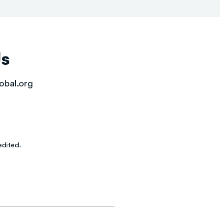
Us
obal.org
dited.