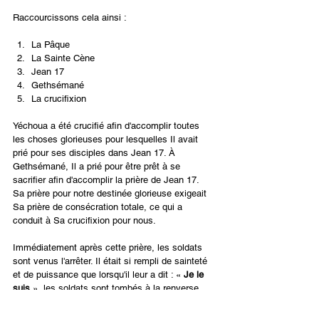
Raccourcissons cela ainsi :
La Pâque
La Sainte Cène
Jean 17
Gethsémané
La crucifixion
Yéchoua a été crucifié afin d'accomplir toutes 
les choses glorieuses pour lesquelles Il avait 
prié pour ses disciples dans Jean 17. À 
Gethsémané, Il a prié pour être prêt à se 
sacrifier afin d'accomplir la prière de Jean 17. 
Sa prière pour notre destinée glorieuse exigeait 
Sa prière de consécration totale, ce qui a 
conduit à Sa crucifixion pour nous.
Immédiatement après cette prière, les soldats 
sont venus l'arrêter. Il était si rempli de sainteté 
et de puissance que lorsqu'il leur a dit : « 
Je le 
suis
 », les soldats sont tombés à la renverse 
(
Jean 18 : 6
). Lorsque nous prions avec Yéchoua 
les prières de Jean 17 et de Gethsémané, avec 