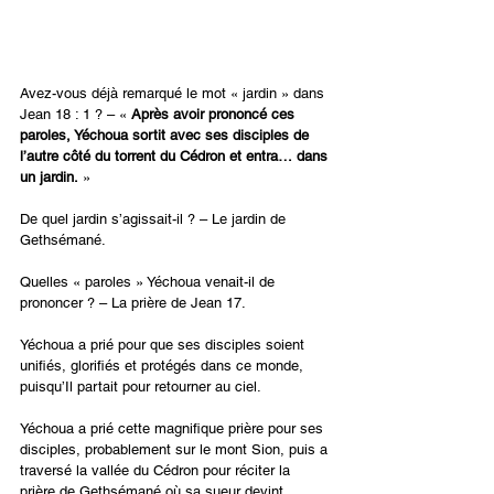
Avez-vous déjà remarqué le mot « jardin » dans 
Jean 18 : 1 ? – « 
Après avoir prononcé ces 
paroles, Yéchoua sortit avec ses disciples de 
l’autre côté du torrent du Cédron et entra… dans 
un jardin.
 »
De quel jardin s’agissait-il ? – Le jardin de 
Gethsémané.
Quelles « paroles » Yéchoua venait-il de 
prononcer ? – La prière de Jean 17.
Yéchoua a prié pour que ses disciples soient 
unifiés, glorifiés et protégés dans ce monde, 
puisqu’Il partait pour retourner au ciel.
Yéchoua a prié cette magnifique prière pour ses 
disciples, probablement sur le mont Sion, puis a 
traversé la vallée du Cédron pour réciter la 
prière de Gethsémané où sa sueur devint 