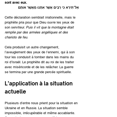
sont avec eux.
אַל־תִּירָא כִּי רַבִּים אֲשֶׁר אִתָּנוּ מֵאֲשֶׁר אֹותָם
Cette déclaration semblait irrationnelle, mais le 
prophète pria pour que Dieu ouvre les yeux de 
son serviteur. 
Puis il vit que la montagne était 
remplie par des armées angéliques et des 
chariots de feu.
Cela produisit un autre changement, 
l’aveuglement des yeux de l’ennemi, qui à son 
tour les conduisit à tomber dans les mains du 
roi d’Israël. Le prophète dit au roi de les traiter 
avec miséricorde et de les relâcher. La guerre 
se termina par une grande percée spirituelle.
L’application à la situation 
actuelle
Plusieurs d’entre nous prient pour la situation en 
Ukraine et en Russie. La situation semble 
impossible, irrécupérable et même accablante. 