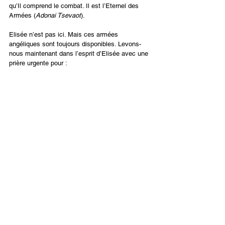
qu’Il comprend le combat. Il est l’Eternel des 
Armées (
Adonai Tsevaot
).
Elisée n’est pas ici. Mais ces armées 
angéliques sont toujours disponibles. Levons-
nous maintenant dans l’esprit d’Elisée avec une 
prière urgente pour :
1.       
Un réveil en Ukraine, Russie et les 
nations environnantes
2.       
Un discernement spirituel pour tous les 
croyants de cette région
3.       
La droiture
4.       
Une intervention massive et immédiate 
des armées angéliques
5.       
La paix et la réconciliation
Français