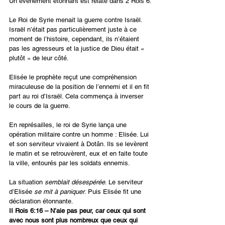
Un évènement étonnant est relaté dans 2 Rois 6.
Le Roi de Syrie menait la guerre contre Israël. 
Israël n’était pas particulièrement juste à ce 
moment de l’histoire, cependant, ils n’étaient 
pas les agresseurs et la justice de Dieu était « 
plutôt » de leur côté.
Elisée le prophète reçut une compréhension 
miraculeuse de la position de l’ennemi et il en fit 
part au roi d’Israël. Cela commença à inverser 
le cours de la guerre.
En représailles, le roi de Syrie lança une 
opération militaire contre un homme : Elisée. Lui 
et son serviteur vivaient à Dotân. Ils se levèrent 
le matin et se retrouvèrent, eux et en faite toute 
la ville, entourés par les soldats ennemis.
La situation 
semblait désespérée
. Le serviteur 
d’Elisée 
se mit à paniquer
. Puis Elisée fit une 
déclaration étonnante.
II Rois 6:16 – N’aie pas peur, car ceux qui sont 
avec nous sont plus nombreux que ceux qui 