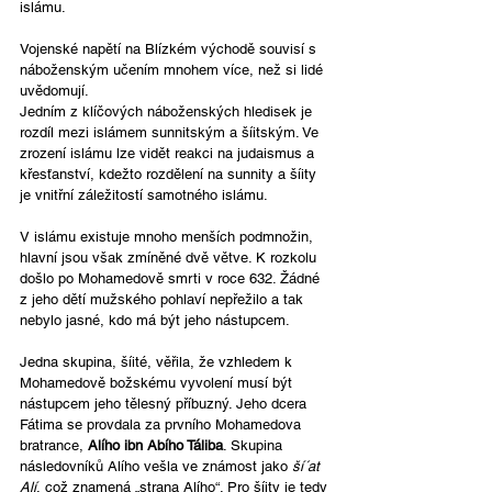
islámu.
Vojenské napětí na Blízkém východě souvisí s 
náboženským učením mnohem více, než si lidé 
uvědomují. 
Jedním z klíčových náboženských hledisek je 
rozdíl mezi islámem sunnitským a šíitským. Ve 
zrození islámu lze vidět reakci na judaismus a 
křesťanství, kdežto rozdělení na sunnity a šíity 
je vnitřní záležitostí samotného islámu.
V islámu existuje mnoho menších podmnožin, 
hlavní jsou však zmíněné dvě větve. K rozkolu 
došlo po Mohamedově smrti v roce 632. Žádné 
z jeho dětí mužského pohlaví nepřežilo a tak 
nebylo jasné, kdo má být jeho nástupcem.
Jedna skupina, šíité, věřila, že vzhledem k 
Mohamedově božskému vyvolení musí být 
nástupcem jeho tělesný příbuzný. Jeho dcera 
Fátima se provdala za prvního Mohamedova 
bratrance, 
Alího ibn Abího Táliba
. Skupina 
následovníků Alího vešla ve známost jako 
ší´at 
Alí
, což znamená „strana Alího“. Pro šíity je tedy 