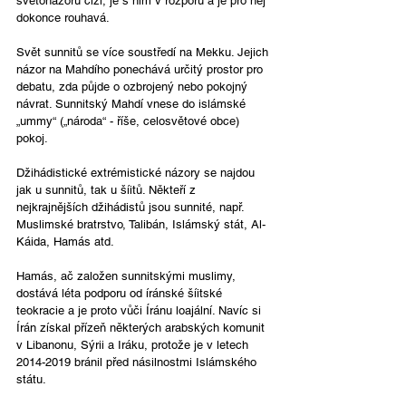
světonázoru cizí, je s ním v rozporu a je pro něj 
dokonce rouhavá.
Svět sunnitů se více soustředí na Mekku. Jejich 
názor na Mahdího ponechává určitý prostor pro 
debatu, zda půjde o ozbrojený nebo pokojný 
návrat. Sunnitský Mahdí vnese do islámské 
„ummy“ („národa“ - říše, celosvětové obce) 
pokoj.
Džihádistické extrémistické názory se najdou 
jak u sunnitů, tak u šíitů. Někteří z 
nejkrajnějších džihádistů jsou sunnité, např. 
Muslimské bratrstvo, Talibán, Islámský stát, Al-
Káida, Hamás atd. 
Hamás, ač založen sunnitskými muslimy, 
dostává léta podporu od íránské šíitské 
teokracie a je proto vůči Íránu loajální. Navíc si 
Írán získal přízeň některých arabských komunit 
v Libanonu, Sýrii a Iráku, protože je v letech 
2014-2019 bránil před násilnostmi Islámského 
státu.