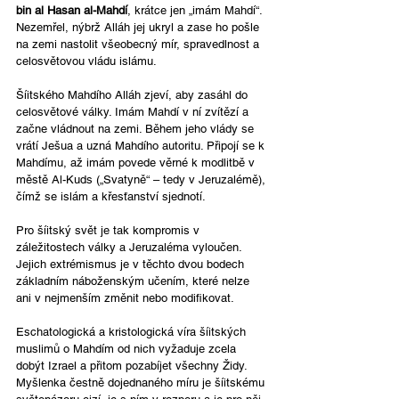
bin al Hasan al-Mahdí
, krátce jen „imám Mahdí“. 
Nezemřel, nýbrž Alláh jej ukryl a zase ho pošle 
na zemi nastolit všeobecný mír, spravedlnost a 
celosvětovou vládu islámu. 
Šíitského Mahdího Alláh zjeví, aby zasáhl do 
celosvětové války. Imám Mahdí v ní zvítězí a 
začne vládnout na zemi. Během jeho vlády se 
vrátí Ješua a uzná Mahdího autoritu. Připojí se k 
Mahdímu, až imám povede věrné k modlitbě v 
městě Al-Kuds („Svatyně“ – tedy v Jeruzalémě), 
čímž se islám a křesťanství sjednotí.
Pro šíitský svět je tak kompromis v 
záležitostech války a Jeruzaléma vyloučen. 
Jejich extrémismus je v těchto dvou bodech 
základním náboženským učením, které nelze 
ani v nejmenším změnit nebo modifikovat.
Eschatologická a kristologická víra šíitských 
muslimů o Mahdím od nich vyžaduje zcela 
dobýt Izrael a přitom pozabíjet všechny Židy. 
Myšlenka čestně dojednaného míru je šíitskému 