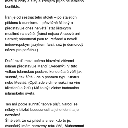
mezi sunnity a šíity a zdrojem jejich neustálého 
konfliktu.
Írán je od šestnáctého století – po staletích 
příklonu k sunnismu – převážně šíitský a 
představuje dnes největší stát šíitských 
muslimů na světě. (Íránci nejsou Arabové ani 
Semité; národností jsou to Peršané a hovoří 
indoevropským jazykem farsí, což je domorodý 
název pro perštinu.)
Další rozdíl mezi oběma hlavními větvemi 
islámu představuje Mahdí („Vedený“). V tuto 
velkou islámskou postavu konce časů věří jak 
sunnité, tak šíité. Jde o postavu typu Kristus 
nebo Mesiáš. (Opět zde vidíme reakci na víru 
křesťanů a židů.) Má to být vůdce budoucího 
islámského světa.
Ten má podle sunnitů teprve přijít. Narodí se 
někdy v blízké budoucnosti a jeho identita je 
neznámá.
Šíité věří, že už přišel a ví se, kdo to je: 
dvanáctý imám narozený roku 868, 
Muhammad 