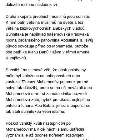
důležité rodinné následnictví.
Druhá skupina prvotních
muslimů jsou sunnité. 
K nim patří většina muslimů na světě a též 
většina blízkovýchodních arabských vládců. 
Sunnitská je například hašemovská královská 
rodina jordánského panovníka Abdulláha II.; svůj 
původ odvozuje přímo od Mohameda, protože 
oba patří ke klanu Banú Hášim v rámci kmene 
Kurajšovců.
Sunnitští muslimové věří, že nástupnictví by 
mělo být založeno na schopnostech a po 
zásluze. Tělesný Mohamedův potomek pro ně 
nebyl tak důležitý, proto se na něj nevázali a po 
Mohamedově smrti si za následníka nezvolili 
Mohamedova zetě, nýbrž prorokova nejlepšího 
přítele a tchána Abú Bakra, jehož stoupenci se 
tak stali sunnitskou větví islámu.
Rozkol vzniklý kvůli nástupnictví po 
Mohamedovi má v dějinách islámu ústřední 
význam a je až dodnes kořenem rozdvojení 