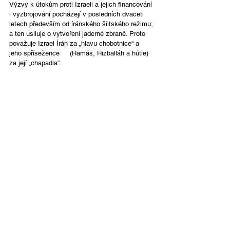
Výzvy k útokům proti Izraeli a jejich financování 
i vyzbrojování pocházejí v posledních dvaceti 
letech především od íránského šíitského režimu; 
a ten usiluje o vytvoření jaderné zbraně. Proto 
považuje Izrael Írán za „hlavu chobotnice“ a 
jeho spřísežence     (Hamás, Hizballáh a hútie) 
za její „chapadla“.
Předešlé války (1948, ’67, '73) skončily 
mírovými dohodami mezi Izraelem, Egyptem 
(1979) a Jordánskem (1994). Egypt a Jordánsko 
mají umírněné sunnitské vlády. Kdyby se v 
těchto zemích dostaly k moci džihádistické 
skupiny, byly by tyto mírové smlouvy bezcenné.
Jelikož Izrael bojuje především proti šíitskému 
Íránu a jeho zmocněncům, mohla by válka 
skončit předáním hegemonie na Blízkém 
východě sunnitům. Ne že by Izrael milovali či 
podporovali, ale ironickým vrtochem dějin jim 
možná nakonec budeme pomáhat.
Je možné, že by probíhající válka mohla skončit 
rozšířením mírových abrahámovských  dohod 