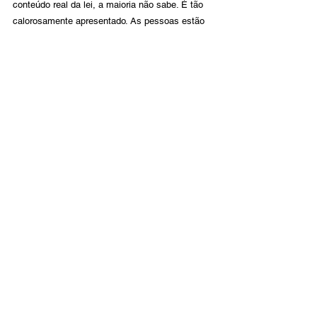
conteúdo real da lei, a maioria não sabe. É tão 
calorosamente apresentado. As pessoas estão 
gritando e berrando, e isso puxa você 
emocionalmente para um lado ou para o outro - 
quando você realmente não conseguiu lidar com 
a questão central real.
Então, temos que ter cuidado para não sermos 
influenciados pela forma como algo está sendo 
apresentado, mas realmente colocá-lo no 
contexto. A opinião de direita apresentada num 
canal de esquerda vai soar errada. E se você 
ouvir uma posição de esquerda apresentada em 
um canal de direita, vai soar errado também.
As visões das pessoas têm que ser 
apresentadas em um contexto com o qual elas 
concordem, e é assim que você julga. É muito 
difícil hoje porque estamos sendo inundados por 
mídias tão poderosas que as pessoas quase 