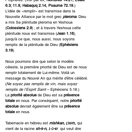
6.3; 11.9, Habaquq 2.14, Psaume 72.19.
)
L'idée de «remplir» est transmise dans la 
Nouvelle Alliance par le mot grec 
pleroma
. Dieu 
a mis Sa plénitude pleroma en Yeshoua 
(
Colossiens 2.9
) ; et à travers Yeshoua cette 
plénitude nous est transmise (
Jean 1.16
), 
jusqu'à ce que, nous aussi, nous soyons 
remplis de la plénitude de Dieu (
Ephésiens 
3.19
). 
Nous pourrions dire que selon le modèle 
céleste, la première priorité de Dieu est de nous 
remplir totalement de Lui-même. Voilà un 
message du Nouvel An qui mérite d'être célébré.
(
Ne soyez pas remplis de vin, mais soyez 
remplis de l’Esprit Saint
 – Ephésiens 5.18.)  
La 
priorité absolue
 de Dieu est sa 
présence 
totale
 en nous. Par conséquent, notre 
priorité 
absolue
 devrait également être sa
 présence 
totale
 en nous.
Tabernacle en hébreu est 
mishkan, משכן,
 qui 
vient de la racine 
sh-k-n, ש-כ-נ 
 qui veut dire 