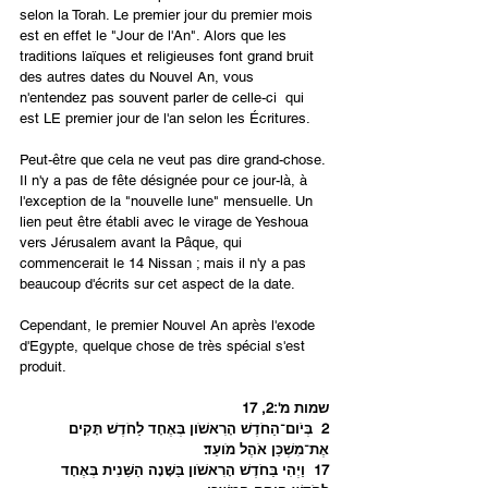
selon la Torah. Le premier jour du premier mois 
est en effet le "Jour de l'An". Alors que les 
traditions laïques et religieuses font grand bruit 
des autres dates du Nouvel An, vous 
n'entendez pas souvent parler de celle-ci  qui 
est LE premier jour de l'an selon les Écritures.
Peut-être que cela ne veut pas dire grand-chose. 
Il n'y a pas de fête désignée pour ce jour-là, à 
l'exception de la "nouvelle lune" mensuelle. Un 
lien peut être établi avec le virage de Yeshoua 
vers Jérusalem avant la Pâque, qui 
commencerait le 14 Nissan ; mais il n'y a pas 
beaucoup d'écrits sur cet aspect de la date.
Cependant, le premier Nouvel An après l'exode 
d'Egypte, quelque chose de très spécial s'est 
produit.
שמות מ':2, 17
2  בְּיֹום־הַחֹדֶשׁ הָרִאשֹׁון בְּאֶחָד לַחֹדֶשׁ תָּקִים 
אֶת־מִשְׁכַּן אֹהֶל מֹועֵד׃
17  וַיְהִי בַּחֹדֶשׁ הָרִאשֹׁון בַּשָּׁנָה הַשֵּׁנִית בְּאֶחָד 