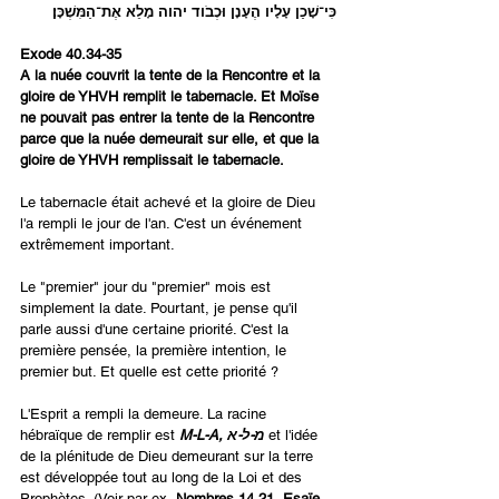
כִּי־שָׁכַן עָלָיו הֶעָנָן וּכְבֹוד יהוה מָלֵא אֶת־הַמִּשְׁכָּן׃
Exode 40.34-35
A la nuée couvrit la tente de la Rencontre et la 
gloire de YHVH remplit le tabernacle. Et Moïse 
ne pouvait pas entrer la tente de la Rencontre 
parce que la nuée demeurait sur elle, et que la 
gloire de YHVH remplissait le tabernacle.
Le tabernacle était achevé et la gloire de Dieu 
l'a rempli le jour de l'an. C'est un événement 
extrêmement important.
Le "premier" jour du "premier" mois est 
simplement la date. Pourtant, je pense qu'il 
parle aussi d'une certaine priorité. C'est la 
première pensée, la première intention, le 
premier but. Et quelle est cette priorité ?
L'Esprit a rempli la demeure. La racine 
hébraïque de remplir est 
M-L-A, מ-ל-א
 et l'idée 
de la plénitude de Dieu demeurant sur la terre 
est développée tout au long de la Loi et des 
Prophètes. (Voir par ex, 
Nombres 14.21, Esaïe 