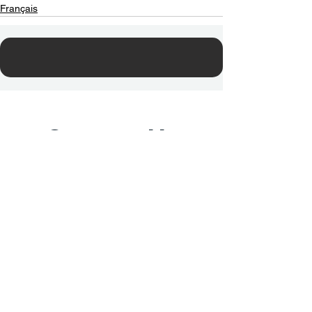
Français
Contact Us
Email:
info@tikkunglobal.org
Member
Accredited.