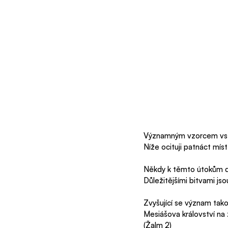
Významným vzorcem vs sp
Níže ocituji patnáct míst 
Někdy k těmto útokům do
Důležitějšími bitvami js
Zvyšující se význam tak
Mesiášova království na 
(Žalm 2)