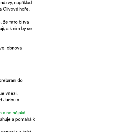
názvy, například 
a Olivové hoře.
, že tato bitva 
jí, a k nim by se 
kve, obnova 
řebírání do 
e vítězí.
d Judou a 
 a ne nějaká 
sahuje a pomáhá k 