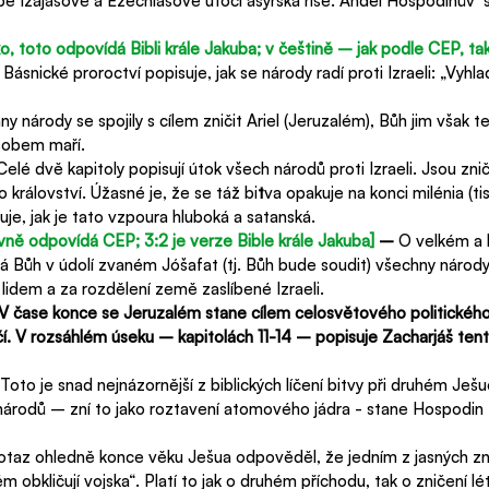
ě Izajášově a Ezechiášově útočí asyrská říše. Anděl Hospodinův  s
o, toto odpovídá Bibli krále Jakuba; v češtině – jak podle CEP, t
 
Básnické proroctví popisuje, jak se národy radí proti Izraeli: „Vyhla
y národy se spojily s cílem zničit Ariel (Jeruzalém), Bůh jim však 
sobem maří.
Celé dvě kapitoly popisují útok všech národů proti Izraeli. Jsou zni
 království. Úžasné je, že se táž bi
t
va opakuje na konci milénia (tis
zuje, jak je tato vzpoura hluboká a satanská.
ávně odpovídá CEP; 3:2 je verze Bible krále Jakuba]
 – 
O velkém a 
 Bůh v údolí zvaném Jóšafat (tj. Bůh bude soudit) všechny národy z
lidem a za rozdělení země zaslíbené Izraeli.
V čase konce se Jeruzalém stane cílem celosvětového politického
čí. V rozsáhlém úseku – kapitolách 11-14 – popisuje Zacharjáš tento
Toto je snad nejnázornější z biblických líčení bitvy při druhém Ješ
 národů – zní to jako roztavení atomového jádra - stane Hospodin
otaz ohledně konce věku Ješua odpověděl, že jedním z jasných z
ém obkličují vojska“. Platí to jak o druhém příchodu, tak o zničení l