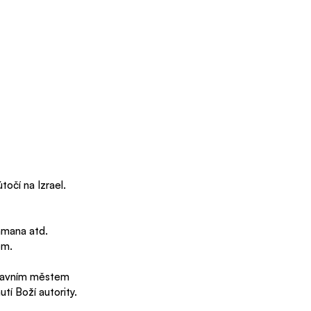
očí na Izrael. 
amana atd. 
ém.
hlavním městem 
tí Boží autority. 