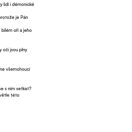
 lidí i démonické 
 protože je Pán 
bílém oři a jeho 
 oči jsou plny 
áhne všemohoucí 
se s ním setkat? 
větle této 