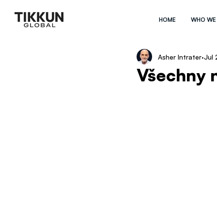
HOME
WHO WE
Asher Intrater
Jul 
Všechny n