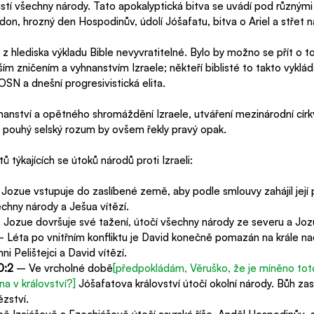
tí všechny národy. Tato apokalyptická bitva se uvádí pod různými 
, hrozný den Hospodinův, údolí Jóšafatu, bitva o Ariel a střet n
 z hlediska výkladu Bible nevyvratitelné. Bylo by možno se přít o to
ím zničením a vyhnanstvím Izraele; někteří biblisté to takto vykláda
m, OSN a dnešní progresivistická elita.
hnanství a opětného shromáždění Izraele, utváření mezinárodní cír
i pouhý selský rozum by ovšem řekly pravý opak. 
ů týkajících se útoků národů proti Izraeli:
Jozue vstupuje do zaslíbené země, aby podle smlouvy zahájil její p
šechny národy a Ješua vítězí.
 Jozue dovršuje své tažení, útočí všechny národy ze severu a Jozu
– Léta po vnitřním konfliktu je David konečně pomazán na krále na
ni Pelištejci a David vítězí.
0:2
 – Ve vrcholné době
[předpokládám, Věruško, že je míněno toto
a v království?]
 Jóšafatova království útočí okolní národy. Bůh za
zství.