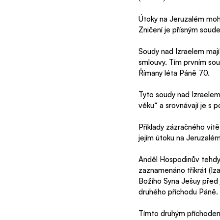
Útoky na Jeruzalém moh
Zničení je přísným soude
Soudy nad Izraelem mají
smlouvy. Tím prvním sou
Římany léta Páně 70.
Tyto soudy nad Izraelem 
věku“ a srovnávají je s
Příklady zázračného vít
jejím útoku na Jeruzalém
Anděl Hospodinův tehdy p
zaznamenáno třikrát (Iza
Božího Syna Ješuy před 
druhého příchodu Páně.
Tímto druhým příchodem s