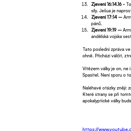
Zjevení 16:14.16 - 
To
síly. Ješua je napros
Zjevení 17:14 – 
Arm
pánů.
Zjevení 19:19 – 
Armá
andělská vojska sest
Tato poslední zpráva ve 
ohně. Přichází válčit, z
Vítězem války je on, ne 
Spasitel. Není sporu o t
Naléhavé otázky znějí: z
Které strany se při tom
apokalyptické války bud
https://www.youtub