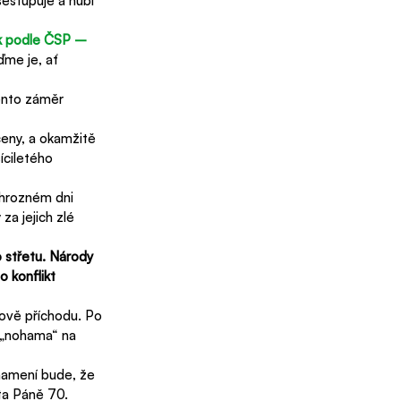
estupuje a hubí 
ak podle ČSP – 
ďme je, ať 
tento záměr 
čeny, a okamžitě 
íciletého 
hrozném dni 
a jejich zlé 
 střetu. Národy 
 konflikt 
uově příchodu. Po 
 „nohama“ na 
namení bude, že 
éta Páně 70.