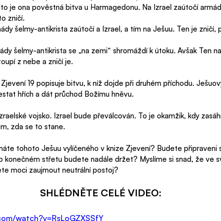
to je ona pověstná bitva u Harmagedonu. Na Izrael zaútočí armády
to zničí.
ády šelmy-antikrista zaútočí a Izrael, a tím na Ješuu. Ten je zničí,
dy šelmy-antikrista se „na zemi“ shromáždí k útoku. Avšak Ten na 
oupí z nebe a zničí je.
Zjevení 19 popisuje bitvu, k níž dojde při druhém příchodu. Ješuovy
trestat hřích a dát průchod Božímu hněvu.
izraelské vojsko. Izrael bude převálcován. To je okamžik, kdy zas
om, zda se to stane.
náte tohoto Ješuu vylíčeného v knize Zjevení? Budete připraveni 
to konečném střetu budete nadále držet? Myslíme si snad, že ve s
ete moci zaujmout neutrální postoj? 
SHLÉDNĚTE CELÉ VIDEO:
e.com/watch?v=RsLoGZXSSfY