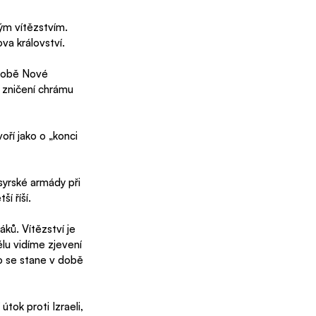
m vítězstvím. 
va království.
 době Nové 
 zničení chrámu 
ří jako o „konci 
yrské armády při 
í říší. 
ků. Vítězství je 
lu vidíme zjevení 
 se stane v době 
tok proti Izraeli, 