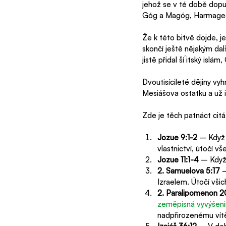
jehož se v té době dopus
Góg a Magóg, Harmagedon
Že k této bitvě dojde, je
skončí ještě nějakým dalš
jistě přidal ší´itský islá
Dvoutisícileté dějiny vy
Mesiášova ostatku a už 
Zde je těch patnáct citát
Jozue 9:1-2
 – Když 
vlastnictví, útočí v
Jozue 11:1-4
 – Když
2. Samuelova 5:17
 
Izraelem. Útočí všich
2. Paralipomenon 2
zeměpisná vyvýšenin
nadpřirozenému vítě