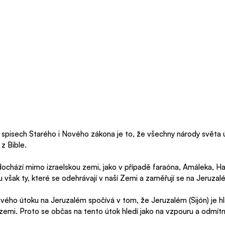
isech Starého i Nového zákona je to, že všechny národy světa út
z Bible. 
chází mimo izraelskou zemi, jako v případě faraóna, Amáleka, H
ou však ty, které se odehrávají v naší Zemi a zaměřují se na Jeruzal
ového útoku na Jeruzalém spočívá v tom, že Jeruzalém (Sijón) je 
zemi. Proto se občas na tento útok hledí jako na vzpouru a odmítnu