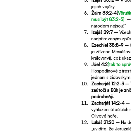
Izajáš 36:12 – 
V dob
jejich vojáky.
Žalm 83:2-4[
Věrušk
musí být 83:2-5] 
 –
národem nejsou!“
Izajáš 29:7 – 
Všechn
nadpřirozeným způ
Ezechiel 38:8-9 – 
je zřízeno Mesiášovo
království), což uka
Jóel 4:2
[tak to spr
Hospodinově ztrestá
jednání s židovským 
Zacharjáš 12:2-3 – 
zaútočí a Bůh je zni
podrobněji.
Zacharjáš 14:2-4 
– 
vyhlazení útočících
Olivové hoře.
Lukáš 21:20 – 
Na d
„uvidíte, že Jeruzal