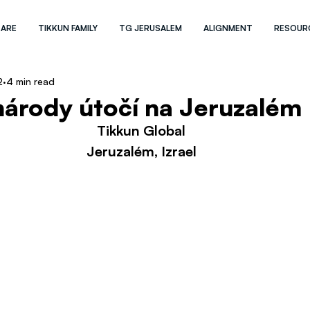
 ARE
TIKKUN FAMILY
TG JERUSALEM
ALIGNMENT
RESOUR
2
4 min read
árody útočí na Jeruzalém
Tikkun Global
Jeruzalém, Izrael