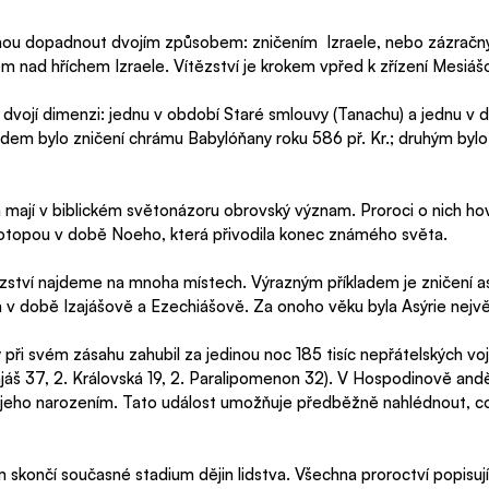
ou dopadnout dvojím způsobem: zničením  Izraele, nebo zázračný
m nad hříchem Izraele. Vítězství je krokem vpřed k zřízení Mesiášo
 dvojí dimenzi: jednu v období Staré smlouvy (Tanachu) a jednu v
dem bylo zničení chrámu Babylóňany roku 586 př. Kr.; druhým bylo
mají v biblickém světonázoru obrovský význam. Proroci o nich hovo
 potopou v době Noeho, která přivodila konec známého světa. 
ězství najdeme na mnoha místech. Výrazným příkladem je zničení as
 v době Izajášově a Ezechiášově. Za onoho věku byla Asýrie největš
ři svém zásahu zahubil za jedinou noc 185 tisíc nepřátelských vojá
jáš 37, 2. Královská 19, 2. Paralipomenon 32). V Hospodinově andě
jeho narozením. Tato událost umožňuje předběžně nahlédnout, co
končí současné stadium dějin lidstva. Všechna proroctví popisují ú