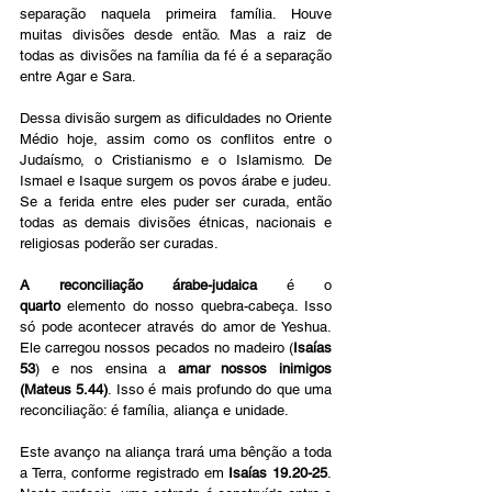
separação naquela primeira família. Houve 
muitas divisões desde então. Mas a raiz de 
todas as divisões na família da fé é a separação 
entre Agar e Sara.
Dessa divisão surgem as dificuldades no Oriente 
Médio hoje, assim como os conflitos entre o 
Judaísmo, o Cristianismo e o Islamismo. De 
Ismael e Isaque surgem os povos árabe e judeu. 
Se a ferida entre eles puder ser curada, então 
todas as demais divisões étnicas, nacionais e 
religiosas poderão ser curadas.
A reconciliação árabe-judaica
 é o 
quarto
 elemento do nosso quebra-cabeça. Isso 
só pode acontecer através do amor de Yeshua. 
Ele carregou nossos pecados no madeiro (
Isaías 
53
) e nos ensina a 
amar nossos inimigos 
(Mateus 5.44)
. Isso é mais profundo do que uma 
reconciliação: é família, aliança e unidade.
Este avanço na aliança trará uma bênção a toda 
a Terra, conforme registrado em 
Isaías 19.20-25
. 