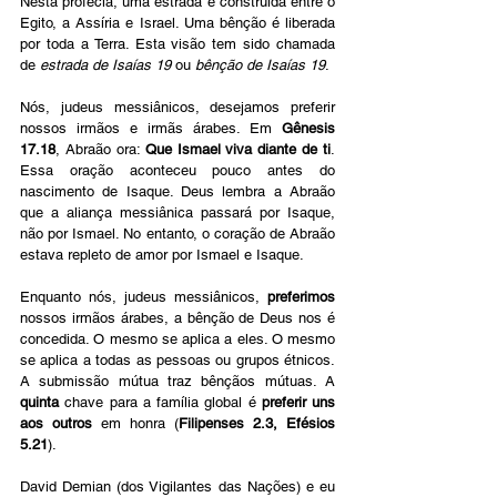
Nesta profecia, uma estrada é construída entre o 
Egito, a Assíria e Israel. Uma bênção é liberada 
por toda a Terra. Esta visão tem sido chamada 
de 
estrada de Isaías 19
 ou 
bênção de Isaías 19
.
Nós, judeus messiânicos, desejamos preferir 
nossos irmãos e irmãs árabes. Em 
Gênesis 
17.18
, Abraão ora: 
Que Ismael viva diante de ti
. 
Essa oração aconteceu pouco antes do 
nascimento de Isaque. Deus lembra a Abraão 
que a aliança messiânica passará por Isaque, 
não por Ismael. No entanto, o coração de Abraão 
estava repleto de amor por Ismael e Isaque.
Enquanto nós, judeus messiânicos, 
preferimos
nossos irmãos árabes, a bênção de Deus nos é 
concedida. O mesmo se aplica a eles. O mesmo 
se aplica a todas as pessoas ou grupos étnicos. 
A submissão mútua traz bênçãos mútuas. A 
quinta
 chave para a família global é 
preferir uns 
aos outros
 em honra (
Filipenses 2.3, Efésios 
5.21
).
David Demian (dos Vigilantes das Nações) e eu 