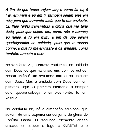
A fim de que todos sejam um; e como és tu, ó 
Pai, em mim e eu em ti, também sejam eles em 
nós; para que o mundo creia que tu me enviaste. 
Eu lhes tenho transmitido a glória que me tens 
dado, para que sejam um, como nós o somos; 
eu neles, e tu em mim, a fim de que sejam 
aperfeiçoados na unidade, para que o mundo 
conheça que tu me enviaste e os amaste, como 
também amaste a mim.
No versículo 21, a ênfase está mais na 
unidade
com Deus do que na união uns com os outros. 
Nossa união é um resultado natural da unidade 
com Deus. Mas a unidade com Deus vem em 
primeiro lugar. O primeiro elemento a compor 
este quebra-cabeça é simplesmente: fé em 
Yeshua.
No versículo 22, há a dimensão adicional que 
advém de uma experiência conjunta da glória do 
Espírito Santo. O segundo elemento dessa 
unidade é receber o fogo, a 
dunamis
 e o 