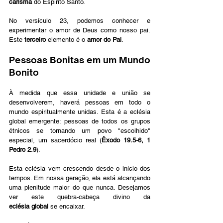
carisma
 do Espírito Santo.
No versículo 23, podemos conhecer e 
experimentar o amor de Deus como nosso pai. 
Este 
terceiro
 elemento é o 
amor do Pai
.
Pessoas Bonitas em um Mundo 
Bonito
À medida que essa unidade e união se 
desenvolverem, haverá pessoas em todo o 
mundo espiritualmente unidas. Esta é a eclésia 
global emergente: pessoas de todos os grupos 
étnicos se tornando um povo "escolhido" 
especial, um sacerdócio real (
Êxodo 19.5-6, 1 
Pedro 2.9
).
Esta eclésia vem crescendo desde o início dos 
tempos. Em nossa geração, ela está alcançando 
uma plenitude maior do que nunca. Desejamos 
ver este quebra-cabeça divino da 
eclésia
global
 se encaixar.