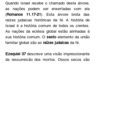
Quando Israel recebe o chamado desta árvore, 
as nações podem ser enxertadas com ela 
(
Romanos 11.17-21
). Esta árvore brota das 
raízes judaicas históricas da fé. A história de 
Israel é a história comum de todos os crentes. 
As nações da eclésia global estão alinhadas à 
sua história comum. O 
sexto
 elemento da união 
familiar global são as 
raízes judaicas
 da fé.
Ezequiel 37 
descreve uma visão impressionante 
da ressurreição dos mortos. Ossos secos são 
reunidos. O Espírito de Deus lhes dá vida. Eles 
se levantam como um exército poderoso. Essa 
visão da ressurreição também está acontecendo 
em nossos corações hoje. Deus está nos 
unindo, osso com osso, ligamento com 
ligamento. Seu Espírito está trazendo 
reavivamento. Devemos profetizar ao Espírito, 
dizendo: 
"Vem e sopra" (Ezequiel 37.9).
A visão de Ezequiel se refere ao povo de Israel? 
Ou à Eclésia internacional? Ou à ressurreição 
física dos mortos? Bem, sim, às três. A nação 
de Israel, a Igreja internacional e a ressurreição 