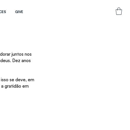
CES
GIVE
dorar juntos nos 
udeus. Dez anos 
 isso se deve, em 
 a gratidão em 