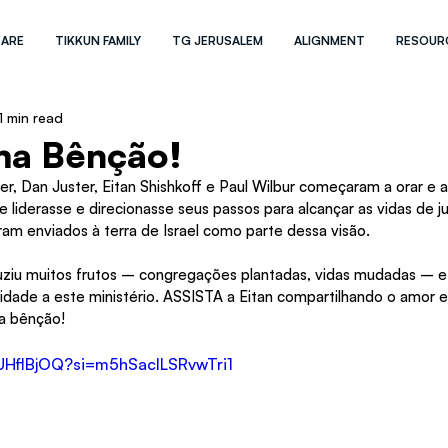
 ARE
TIKKUN FAMILY
TG JERUSALEM
ALIGNMENT
RESOUR
1 min read
ma Bênção!
er, Dan Juster, Eitan Shishkoff e Paul Wilbur começaram a orar e a
 liderasse e direcionasse seus passos para alcançar as vidas de j
ram enviados à terra de Israel como parte dessa visão. 
uziu muitos frutos – congregações plantadas, vidas mudadas – e
lidade a este ministério. ASSISTA a Eitan compartilhando o amor e
a bênção!
RUHflBjOQ?si=m5hSaclLSRvwTri1