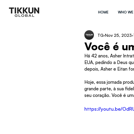
HOME
WHO WE
TG
Nov 25, 2023
Você é u
Há 42 anos, Asher Intrat
EUA, pedindo a Deus que
depois, Asher e Eitan fo
Hoje, essa jornada prod
grande parte, à sua fide
seu coração. Você é um
https://youtu.be/Od