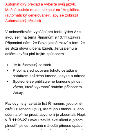
Automatický překlad a vyberte svůj jazyk. 
Možná budete muset kliknout na "Angličtina 
(automaticky generované)", aby se zobrazil 
Automatický překlad).
V celosvětovém vysílání pro tento týden Ariel 
svou sérii na téma Římanům 9.10.11 uzavírá. 
Připomíná nám, že Pavel jasně mluví o tom, že 
se Boží slova určená Izraeli, Jeruzalému a 
celému světu plní trojím způsobem:
Je tu židovský ostatek.
Probíhá sjednocování tohoto ostatku s 
ostatkem každého kmene, jazyka a národa.
Společně se přibližujeme konečné plnosti 
všeho, která vyvrcholí druhým příchodem 
Ješuy.
Pavlovy listy, zvláště list Římanům, jsou plné 
citátů z Tenachu (SZ), které jsou branou k jeho 
učení a přímo prosí, abychom je zkoumali. Např. 
v 
Ř 11:26-27
 Pavel uzavírá své učení o „vzorci 
plnosti“: plnost pohanů (národů) přinese spásu 