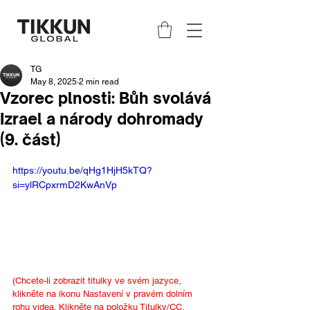
TG
May 8, 2025
2 min read
Vzorec plnosti: Bůh svolává
Izrael a národy dohromady
(9. část)
https://youtu.be/qHg1HjH5kTQ?
si=ylRCpxrmD2KwAnVp
(Chcete-li zobrazit titulky ve svém jazyce, 
klikněte na ikonu Nastavení v pravém dolním 
rohu videa. Klikněte na položku Titulky/CC, 