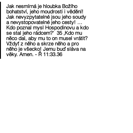
Jak nesmírná je hloubka Božího 
bohatství, jeho moudrosti i vědění! 
Jak nevyzpytatelné jsou jeho soudy 
a nevystopovatelné jeho cesty! … 
Kdo poznal mysl Hospodinovu a kdo 
se stal jeho rádcem?‘ 35 ‚Kdo mu 
něco dal, aby mu to on musel vrátit? 
Vždyť z něho a skrze něho a pro 
něho je všecko! Jemu buď sláva na 
věky. Amen. - Ř 11:33.36
Česky
Contact Us