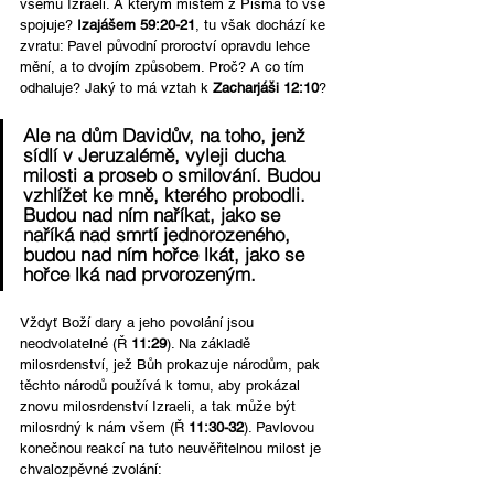
všemu Izraeli. A kterým místem z Písma to vše 
spojuje? 
Izajášem
59:20-21
, tu však dochází ke 
zvratu: Pavel původní proroctví opravdu lehce 
mění, a to dvojím způsobem. Proč? A co tím 
odhaluje? Jaký to má vztah k 
Zacharjáši 12:10
?
Ale na dům Davidův, na toho, jenž 
sídlí v Jeruzalémě, vyleji ducha 
milosti a proseb o smilování. Budou 
vzhlížet ke mně, kterého probodli. 
Budou nad ním naříkat, jako se 
naříká nad smrtí jednorozeného, 
budou nad ním hořce lkát, jako se 
hořce lká nad prvorozeným.
Vždyť Boží dary a jeho povolání jsou 
neodvolatelné (Ř 
11:29
). Na základě 
milosrdenství, jež Bůh prokazuje národům, pak 
těchto národů používá k tomu, aby prokázal 
znovu milosrdenství Izraeli, a tak může být 
milosrdný k nám všem (Ř 
11:30-32
). Pavlovou 
konečnou reakcí na tuto neuvěřitelnou milost je 
chvalozpěvné zvolání: