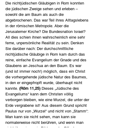
Die nichtjüdischen Gläubigen in Rom konnten 
die jüdischen Zweige sehen und erleben – 
sowohl die am Baum als auch die 
abgebrochenen. Das war Teil ihres Alltagslebens 
in der römischen Metropole. Aber die 
Jerusalemer Kirche? Die Bundesnation Israel? 
All dies schien ihnen wahrscheinlich eine sehr 
ferne, unpersönliche Realität zu sein. Denken 
Sie darüber nach: Der durchschnittliche 
nichtjüdische Gläubige in Rom kam durch das 
reine, einfache Evangelium der Gnade und des 
Glaubens an Jeschua an den Baum. Es war 
(und ist immer noch!) möglich, dass ein Christ 
die vorhergehende jüdische Natur des Baumes, 
in den er eingepfropft wurde, überhaupt nicht 
kannte. 
(Röm 11,25)
 Dieses „Jüdische des 
Evangeliums“ kann dem Christen völlig 
verborgen bleiben, wie eine Wurzel, die unter der 
Erde vergrabene ist! Aus diesem Grund spricht 
Paulus nur von „Wurzel“ und nicht von „Stamm“: 
Man kann sie nicht sehen, man kann sie 
normalerweise nicht berühren, und wenn man 
nicht über ein wenig Bildung oder Offenbarung 
verfügt, weiß man vielleicht nicht einmal, das 