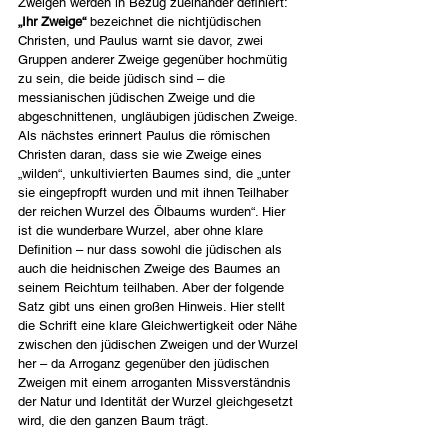
Zweigen werden in Bezug zueinander definiert: 
„Ihr Zweige“
 bezeichnet die nichtjüdischen 
Christen, und Paulus warnt sie davor, zwei 
Gruppen anderer Zweige gegenüber hochmütig 
zu sein, die beide jüdisch sind – die 
messianischen jüdischen Zweige und die 
abgeschnittenen, ungläubigen jüdischen Zweige. 
Als nächstes erinnert Paulus die römischen 
Christen daran, dass sie wie Zweige eines 
„wilden“, unkultivierten Baumes sind, die „unter 
sie eingepfropft wurden und mit ihnen Teilhaber 
der reichen Wurzel des Ölbaums wurden“. Hier 
ist die wunderbare Wurzel, aber ohne klare 
Definition – nur dass sowohl die jüdischen als 
auch die heidnischen Zweige des Baumes an 
seinem Reichtum teilhaben. Aber der folgende 
Satz gibt uns einen großen Hinweis. Hier stellt 
die Schrift eine klare Gleichwertigkeit oder Nähe 
zwischen den jüdischen Zweigen und der Wurzel 
her – da Arroganz gegenüber den jüdischen 
Zweigen mit einem arroganten Missverständnis 
der Natur und Identität der Wurzel gleichgesetzt 
wird, die den ganzen Baum trägt.