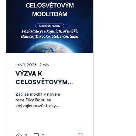
Jan 9, 2026
∙
2
min
VÝZVA K
CELOSVĚTOVÝM
MODLITBÁM
Zač se modlit v novém
roce Díky Bohu se
zbývající pozůstatky
všech unesených
rukojmích (až na jednoho)
vrátily do Izraele. V
judaismu má řádné
pohřbení obzvláštní
2
0