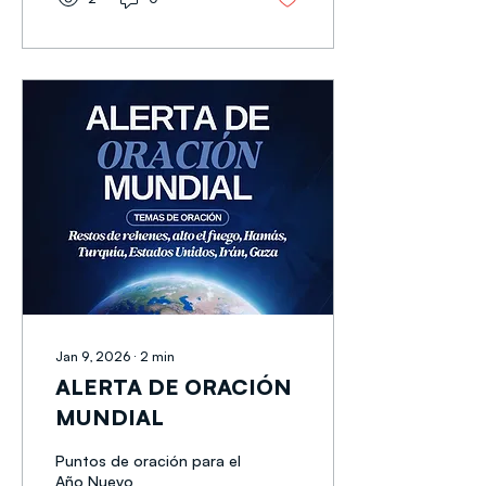
význam, vrácení těla
četaře Rana Gviliho je
tudíž prioritou číslo jedna.
Modlete se tedy prosím
za navrácení jeho
pozůstatků. Až do splnění
zmíněného požadavku
nelze naplno uskutečnit
druhou fázi příměří.
Mimoto vzhledem k
souvisejícím nebezpečím
nejsou neutrální státy
ochotny vyslat do Gazy
vojáky. Modlete se prosím
za ustavení...
Jan 9, 2026
∙
2
min
ALERTA DE ORACIÓN
MUNDIAL
Puntos de oración para el
Año Nuevo