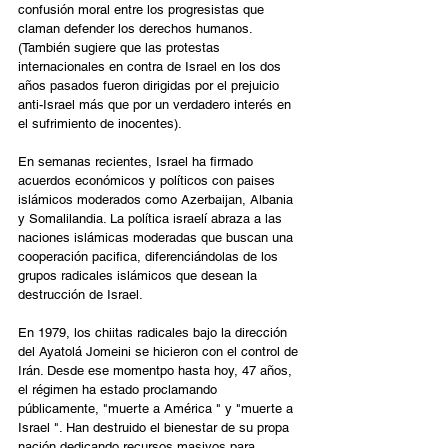
confusión moral entre los progresistas que 
claman defender los derechos humanos. 
(También sugiere que las protestas 
internacionales en contra de Israel en los dos 
años pasados fueron dirigidas por el prejuicio 
anti-Israel más que por un verdadero interés en 
el sufrimiento de inocentes).
En semanas recientes, Israel ha firmado 
acuerdos económicos y políticos con paises 
islámicos moderados como Azerbaijan, Albania 
y Somalilandia. La política israelí abraza a las 
naciones islámicas moderadas que buscan una 
cooperación pacifica, diferenciándolas de los 
grupos radicales islámicos que desean la 
destrucción de Israel.
En 1979, los chiitas radicales bajo la dirección 
del Ayatolá Jomeini se hicieron con el control de 
Irán. Desde ese momentpo hasta hoy, 47 años, 
el régimen ha estado proclamando 
públicamente, "muerte a América " y "muerte a 
Israel ". Han destruido el bienestar de su propa 
nación dedicando recursos masivos para 