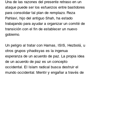
Una de las razones del presente retraso en un 
ataque puede ser los esfuerzos entre bastidores 
para consolidar tal plan de remplazo. Reza 
Pahlavi, hijo del antiguo Shah, ha estado 
trabajando para ayudar a organizar un comité de 
transición con el fin de establecer un nuevo 
gobierno.
Un peligro al tratar con Hamas, ISIS, Hezbolá, u 
otros grupos yihadisyas es la ingenua 
esperanza de un acuerdo de paz. La propia idea 
de un acuerdo de paz es un concepto 
occidental. El Islam radical busca destruir el 
mundo occidental. Mentir y engañar a través de 
falsos tratados (taqiya) es considerada una 
táctica aceptable en esa visión del mundo.
En estas semanas que van hasta la celebración 
de Purim, continuemos orando por una 
liberación verdadera para el amado pueblo de 
Irán. Algunas de las generación más jóvenes, 
buscando una identidad positiva para el futuro 
de Irán, están volviéndose hacia los días 
gloriosos de la antigua Persia, con Darío, Ciro y 