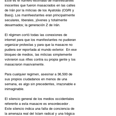
Este es el número estimado de manifestantes 
inocentes que fueron masacrados en las calles 
de Irán por la milicias de los Ayatolás (CGRI y 
Basij). Los manifeestantes eran principalmente 
seculares, liberales, jóvenes y totalmente 
desarmados; la generación Z de Irán.
El régimen cortó todas las conexiones de 
internet para que los manifestantes no pudieran 
organizar protestas y para que la masacre no 
pudiera ser reportada al mundo exterior.  En ese 
bloqueo de medios, las milicias simplemente 
volvieron sus rifles contra su propia gente y los 
masacraron masivamente.
Para cualquier regimen, asesinar a 36,500 de 
sus propios ciudadanos en menos de una 
semana, es algo sin precedentes, irrazonable e 
inimaginable.
El silencio general de los medios occidentales 
referente a esta masacre es ensordecedor . 
Este silencio indica una falta de conciencia de 
la amenaza real del Islam radical y una trágica 