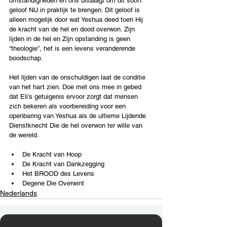
omstandigheden en ons uitdaagt om dit soort 
geloof NU in praktijk te brengen. Dit geloof is 
alleen mogelijk door wat Yeshua deed toen Hij 
de kracht van de hel en dood overwon. Zijn 
lijden in de hel en Zijn opstanding is geen 
“theologie”, het is een levens veranderende 
boodschap.
Het lijden van de onschuldigen laat de conditie 
van het hart zien. Doe met ons mee in gebed 
dat Eli’s getuigenis ervoor zorgt dat mensen 
zich bekeren als voorbereiding voor een 
openbaring van Yeshua als de ultieme Lijdende 
Dienstknecht Die de hel overwon ter wille van 
de wereld.
De Kracht van Hoop
De Kracht van Dankzegging
Het BROOD des Levens
Degene Die Overwint
Nederlands