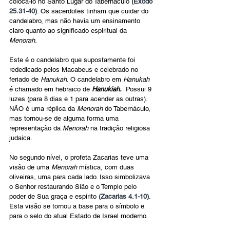
colocá-lo no Santo Lugar do Tabernáculo 
(Êxodo 
25.31-40)
. Os sacerdotes tinham que cuidar do 
candelabro, mas não havia um ensinamento 
claro quanto ao significado espiritual da 
Menorah.
Este é o candelabro que supostamente foi 
rededicado pelos Macabeus e celebrado no 
feriado de 
Hanukah
. O candelabro em 
Hanukah
é chamado em hebraico de 
Hanukiah.
  Possui 9 
luzes (para 8 dias e 1 para acender as outras). 
NÃO é uma réplica da 
Menorah
 do Tabernáculo, 
mas tornou-se de alguma forma uma 
representação da 
Menorah 
na tradição religiosa 
judaica.
No segundo nível, o profeta Zacarias teve uma 
visão de uma 
Menorah 
mística, com duas 
oliveiras, uma para cada lado. Isso simbolizava 
o Senhor restaurando Sião e o Templo pelo 
poder de Sua graça e espírito 
(Zacarias 4.1-10)
. 
Esta visão se tornou a base para o símbolo e 
para o selo do atual Estado de Israel moderno.