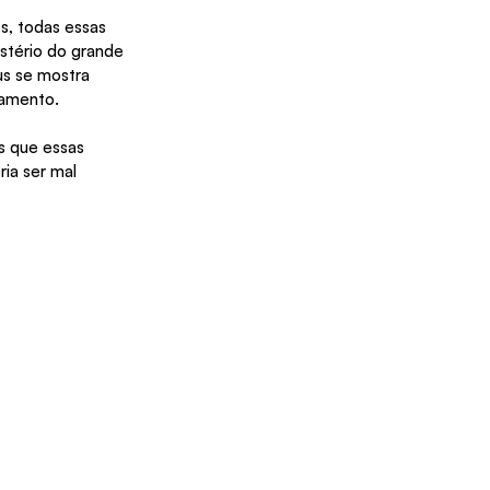
s, todas essas 
stério do grande 
us se mostra 
tamento.
s que essas 
ia ser mal 