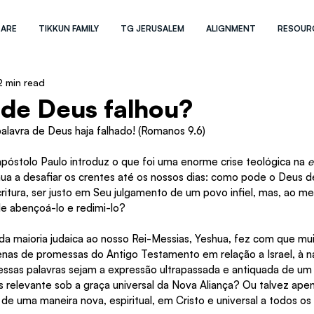
 ARE
TIKKUN FAMILY
TG JERUSALEM
ALIGNMENT
RESOUR
2 min read
 de Deus falhou?
lavra de Deus haja falhado! (Romanos 9.6)
póstolo Paulo introduz o que foi uma enorme crise teológica na 
e
nua a desafiar os crentes até os nossos dias: como pode o Deus de
ritura, ser justo em Seu julgamento de um povo infiel, mas, ao m
de abençoá-lo e redimi-lo?
da maioria judaica ao nosso Rei-Messias, Yeshua, fez com que mu
nas de promessas do Antigo Testamento em relação a Israel, à na
essas palavras sejam a expressão ultrapassada e antiquada de um 
s relevante sob a graça universal da Nova Aliança? Ou talvez ape
de uma maneira nova, espiritual, em Cristo e universal a todos os