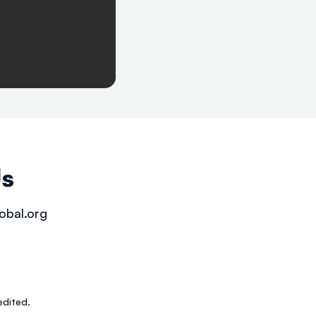
Us
obal.org
dited.