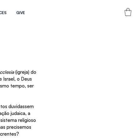
CES
GIVE
cclesia
 (igreja) do 
 Israel, o Deus 
esmo tempo, ser 
itos duvidassem 
ção judaica, a 
sistema religioso 
nas precisemos 
 crentes? 