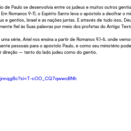
io de Paulo se desenvolvia entre os judeus e muitos outros gentio
Em Romanos 9-11, o Espírito Santo leva o apóstolo a decifrar o mi
s e gentios, Israel e as nações juntas. E através de tudo isso, De
lmente fiel às Suas palavras por meio dos profetas do Antigo Tes
 uma série, Ariel nos ensina a partir de Romanos 9.1-6, onde vemo
nte pessoais para o apóstolo Paulo, e como seu ministério poder
r direção – tanto do lado judeu como do gentio.
KYCjnnqg8c?si=T-cOO_CQ7qwwoBNh