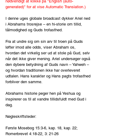
nødvendigt at klikke på "English (auto-
generated)" for at vise Automatic Translation.)
I denne uges globale broadcast dykker Ariel ned 
i Abrahams trosrejse – en hi-storie om tillid, 
tålmodighed og Guds trofasthed.
Fra at undre sig om sin arv til troen på Guds 
løfter imod alle odds, viser Abraham os, 
hvordan det virkelig ser ud at stole på Gud, selv 
når det ikke giver mening. Ariel undersøger også 
den dybere betydning af Guds navn – Yahweh – 
og hvordan traditionen ikke har overleveret 
udtalen. Hans karakter og Hans pagts trofasthed 
forbliver den samme.
Abrahams historie peger hen på Yeshua og 
inspirerer os til at vandre tillidsfuldt med Gud i 
dag.
Nøgleskriftsteder:
Første Mosebog 15:3-6, kap. 18, kap. 22; 
Romerbrevet 4:18-22, 3: 21-26