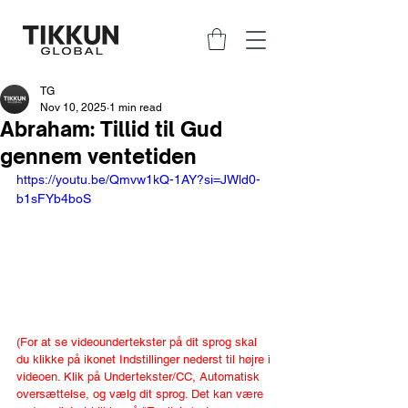
TG
Nov 10, 2025
1 min read
Abraham: Tillid til Gud
gennem ventetiden
https://youtu.be/Qmvw1kQ-1AY?si=JWld0-
b1sFYb4boS
(For at se videoundertekster på dit sprog skal 
du klikke på ikonet Indstillinger nederst til højre i 
videoen. Klik på Undertekster/CC, Automatisk 
oversættelse, og vælg dit sprog. Det kan være 