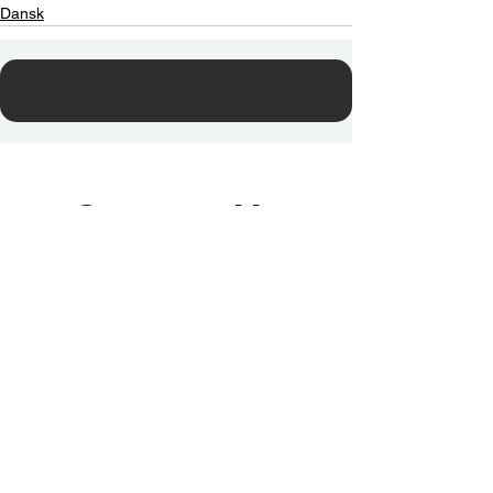
Dansk
Contact Us
Email:
info@tikkunglobal.org
Member
Accredited.