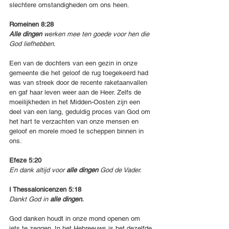
slechtere omstandigheden om ons heen.
Romeinen 8:28
Alle dingen 
werken mee ten goede voor hen die 
God liefhebben.
Een van de dochters van een gezin in onze 
gemeente die het geloof de rug toegekeerd had 
was van streek door de recente raketaanvallen 
en gaf haar leven weer aan de Heer. Zelfs de 
moeilijkheden in het Midden-Oosten zijn een 
deel van een lang, geduldig proces van God om 
het hart te verzachten van onze mensen en 
geloof en morele moed te scheppen binnen in 
ons.
Efeze 5:20
En dank altijd voor 
alle dingen 
God de Vader. 
I Thessalonicenzen 5:18
Dankt God in 
alle dingen.
God danken houdt in onze mond openen om 
iets te zeggen. In het Hebreeuws is het dezelfde 