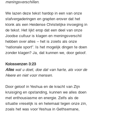
meningsverschillen. 
We lazen deze tekst hardop in een van onze 
stafvergaderingen en grapten erover dat het 
klonk als een Heidense Christelijke invoeging in 
de tekst. Het lijkt erop dat een deel van onze 
Joodse cultuur is klagen en meningsverschil 
hebben over alles – het is zoiets als onze 
“nationale sport”. Is het mogelijk dingen te doen 
zonder klagen? Ja, dat kunnen we, door geloof.
Kolossenzen 3:23
Alles
 wat u doet, doe dat van harte, als voor de 
Heere en niet voor mensen.
Door geloof in Yeshua en de kracht van Zijn 
kruisiging en opstanding, kunnen we alles doen 
met enthousiasme en energie. Zelfs als de 
situatie vreselijk is en helemaal tegen onze zin, 
zoals het was voor Yeshua in Gethsemane, 
kunnen we bidden dat niet onze wil gedaan 
wordt, maar de Zijne. Dan wordt Zijn wil de onze 
en kunnen we het met onze innerlijke kracht en 
focus.