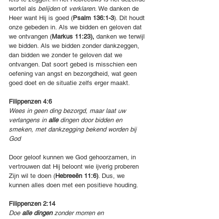
wortel als 
belijden
 of 
verklaren. 
We danken de 
Heer want Hij is goed (
Psalm 136:1-3
). Dit houdt 
onze gebeden in. Als we bidden en geloven dat 
we ontvangen (
Markus 11:23), 
danken we terwijl 
we bidden. Als we bidden zonder dankzeggen, 
dan bidden we zonder te geloven dat we 
ontvangen. Dat soort gebed is misschien een 
oefening van angst en bezorgdheid, wat geen 
goed doet en de situatie zelfs erger maakt.
Filippenzen 4:6
Wees in geen ding bezorgd, maar laat uw 
verlangens in 
alle 
dingen door bidden en 
smeken, met dankzegging bekend worden bij 
God
Door geloof kunnen we God gehoorzamen, in 
vertrouwen dat Hij beloont wie ijverig proberen 
Zijn wil te doen (
Hebreeën 11:6)
. Dus, we 
kunnen alles doen met een positieve houding.
Filippenzen 2:14
Doe 
alle dingen 
zonder morren en 