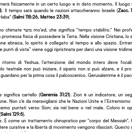
nerà fisicamente in un certo luogo e in dato momento. Il luogo s
1
). Il tempo sarà quando le nazioni attaccheranno Israele (
Zacc. 
Haba" (
Salmi 118:26, Matteo 23:39
).
ono chimate 
מועד
 mo'ed, che significa "tempo stabilito." Nei prof
a promessa fisica di possedere la Terra. Nella visione Cristiana, lo sp
one ebraica, lo spirito è collegato al tempo e allo spazio. Entr
e punti di vista” viene oggi ripristinata per darci una visione tridim
l ritorno di Yeshua, l’attenzione del mondo intero deve focalizz
o teatrale non può iniziare, il sipario non si può alzare, e il pr
n guardano per la prima cosa il palcoscenico. Gerusalemme è il paco
e significa cartello (
Geremia 31:21
). Zion è un indicatore, un seg
ione. Non c’è da meravigliarsi che le Nazioni Unite e l’Estremismo I
saranno puntati verso Sion; sia nel bene o nel male. Coloro in o
(
Salmi 129:5
). 
e. È come un trattamento chiropratico per "corpo del Messiah". Q
potere curative e la libertà di movimento vengono rilasciati. Questo s