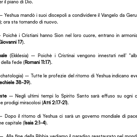
 il piano di Dio.
– Yeshua mandò i suoi discepoli a condividere il Vangelo da Geru
); ora sta tornando di nuovo.
 Poichè i Cristiani hanno Sion nel loro cuore, entrano in armonia
Giovanni 17
).
nale 
(Ekklesia) – Poichè i Cristinai vengono innestati nell’ "alb
i della fede (
Romani 11:17
).
schatologia) – Tutte le profezie del ritorno di Yeshua indicano even
echiele 38-39
).
ste
 – Negli ultimi tempi lo Spirito Santo sarà effuso su ogni c
 e prodigi miracolosi (
Atti 2:17-21
). 
– Dopo il ritorno di Yeshua ci sarà un governo mondiale di pace
 capitale (
Isaia 2:1-4
).
–  Alla fine della Bibbia vediamo il paradiso reastaurato nel mon