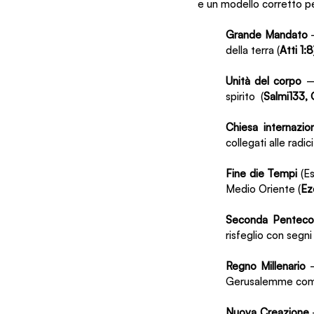
e un modello corretto per
Grande Mandato
della terra (
Atti 1:8
Unità del corpo
 –
spirito  (
Salmi133, 
Chiesa internazio
collegati alle radic
Fine die Tempi
 (E
Medio Oriente (
Ez
Seconda Penteco
risfeglio con segni
Regno Millenario 
Gerusalemme come
Nuova Creazione
 