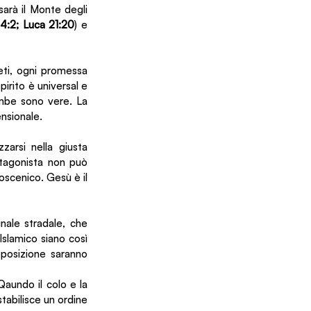
arà il Monte degli 
14:2; Luca 21:20
)
e 
eti, ogni promessa 
irito è universal e 
ambe sono vere. La 
ensionale. 
arsi nella giusta 
otagonista non può 
scenico. Gesù è il 
nale stradale, che 
slamico siano così 
pposizione saranno 
aundo il colo e la 
tabilisce un ordine 