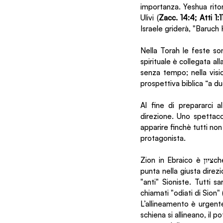
importanza. Yeshua ritor
Ulivi (
Zacc. 14:4; Atti 1:1
Israele griderà, "Baruch 
Nella Torah le feste s
spirituale è collegata all
senza tempo; nella visi
prospettiva biblica “a du
Al fine di prepararci a
direzione. Uno spettacol
apparire finchè tutti no
protagonista. 
Zion in Ebraico è 
ציון
ch
punta nella giusta direz
"anti" Sioniste. Tutti 
chiamati "odiati di Sion" 
L’allineamento è urgent
schiena si allineano, il 