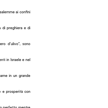
salemme ai confini 
 di preghiera e di 
ero d’ulivo", sono 
ti in Israele e nel 
arne in un grande 
 e prosperità con 
do perfetto mentre 