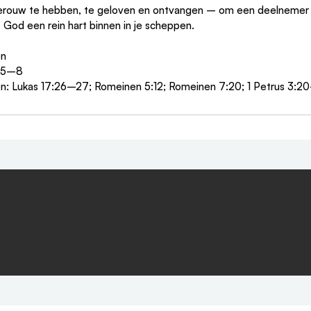
ouw te hebben, te geloven en ontvangen – om een deelnemer 
t God een rein hart binnen in je scheppen.
en
6:5–8
: Lukas 17:26–27; Romeinen 5:12; Romeinen 7:20; 1 Petrus 3:2