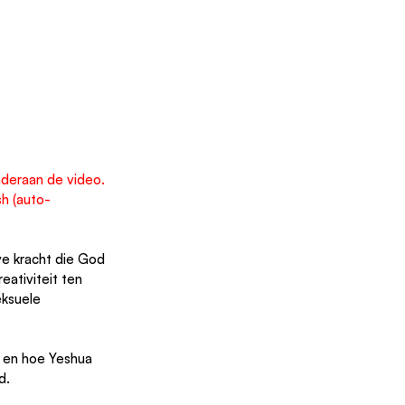
nderaan de video. 
sh (auto-
ativiteit ten 
ksuele 
 en hoe Yeshua 
d.