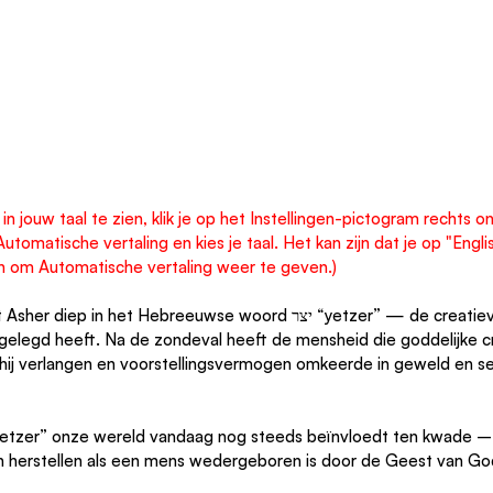
in jouw taal te zien, klik je op het Instellingen-pictogram rechts o
utomatische vertaling en kies je taal. Het kan zijn dat je op "Engli
n om Automatische vertaling weer te geven.)
et Hebreeuwse woord יצר “yetzer” — de creatieve kracht die God 
gelegd heeft. Na de zondeval heeft de mensheid die goddelijke cre
 hij verlangen en voorstellingsvermogen omkeerde in geweld en se
yetzer” onze wereld vandaag nog steeds beïnvloedt ten kwade –
n herstellen als een mens wedergeboren is door de Geest van Go