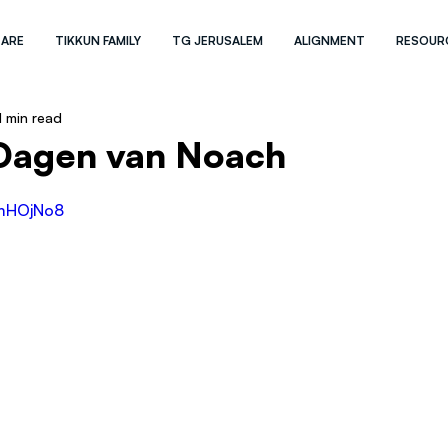
 ARE
TIKKUN FAMILY
TG JERUSALEM
ALIGNMENT
RESOUR
1 min read
 Dagen van Noach
fmHOjNo8