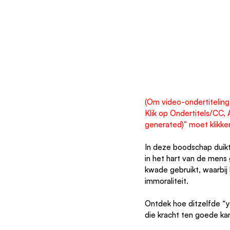
(Om video-ondertiteling 
Klik op Ondertitels/CC, A
generated)" moet klikke
In deze boodschap duikt Asher diep in h
in het hart van de mens 
kwade gebruikt, waarbij
immoraliteit.
Ontdek hoe ditzelfde “
die kracht ten goede ka