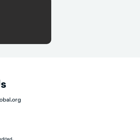
Us
obal.org
dited.