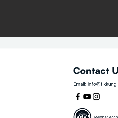
Contact 
Email:
info@tikkungl
Member Accre