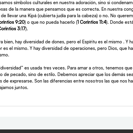
 usamos símbolos culturales en nuestra adoración, sino si condenam
cosas de la manera que pensamos que es correcta. En nuestra cong
 de llevar una Kipá (cubierta judía para la cabeza) o no. No querem
orintios 9:20
) o que no pueda hacerlo (
1 Corintios 11:4
). Donde está
orintios 3:17
).
 bien, hay diversidad de dones, pero el Espíritu es el mismo . Y h
or es el mismo. Y hay diversidad de operaciones, pero Dios, que ha
ismo.
“diversidad” es usada tres veces. Para amar a otros, tenemos que
ido de pecado, sino de estilo. Debemos apreciar que los demás sea
 de expresarse. Son las diferencias entre nosotros las que nos h
ajamos juntos.