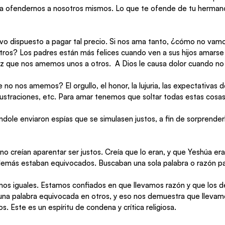
a ofendernos a nosotros mismos. Lo que te ofende de tu hermano 
o dispuesto a pagar tal precio. Si nos ama tanto, ¿cómo no vamo
tros? Los padres están más felices cuando ven a sus hijos amarse 
liz que nos amemos unos a otros.  A Dios le causa dolor cuando n
no nos amemos? El orgullo, el honor, la lujuria, las expectativas d
rustraciones, etc. Para amar tenemos que soltar todas estas cosas
ole enviaron espías que se simulasen justos, a fin de sorprender
 no creían aparentar ser justos. Creía que lo eran, y que Yeshúa era
demás estaban equivocados. Buscaban una sola palabra o razón par
os iguales. Estamos confiados en que llevamos razón y que los 
a palabra equivocada en otros, y eso nos demuestra que llevamo
 Este es un espíritu de condena y crítica religiosa.