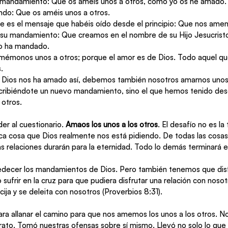
 mandamiento: Que os améis unos a otros, como yo os he amado.
do: Que os améis unos a otros.
e es el mensaje que habéis oído desde el principio: Que nos ame
 su mandamiento: Que creamos en el nombre de su Hijo Jesucrist
lo ha mandado.
émonos unos a otros; porque el amor es de Dios. Todo aquel qu
.
 Dios nos ha amado así, debemos también nosotros amarnos unos 
ibiéndote un nuevo mandamiento, sino el que hemos tenido desde
otros.
er al cuestionario. 
Amaos los unos a los otros
. El desafío no es la 
única cosa que Dios realmente nos está pidiendo. De todas las cos
as relaciones durarán para la eternidad. Todo lo demás terminará
ecer los mandamientos de Dios. Pero también tenemos que disfr
 sufrir en la cruz para que pudiera disfrutar una relación con noso
cija y se deleita con nosotros (Proverbios 8:31).
ara allanar el camino para que nos amemos los unos a los otros. 
 rato. Tomó nuestras ofensas sobre sí mismo. Llevó no solo lo que