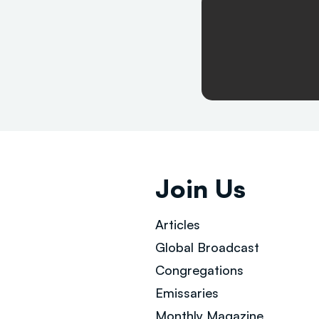
Join Us
Articles
Global Broad
cast
Congregations
Emissaries
Monthly Magazine