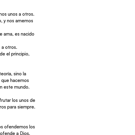
mos unos a otros.
o, y nos amemos 
e ama, es nacido 
a otros.
 el principio, 
teoría, sino la 
as que hacemos 
 en este mundo.
utar los unos de 
tros para siempre. 
Nos ofendemos los 
 ofende a Dios, 