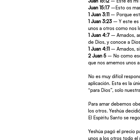
Juan 15:12
 – Este es mi
Juan 15:17
 –Esto os man
1 Juan 3:11
 – Porque est
1 Juan 3:23
 – Y este es
unos a otros como nos 
1 Juan 4:7
 – Amados, am
de Dios, y conoce a Dios
1 Juan 4:11
 – Amados, si
2 Juan 5
 – No como escr
que nos amemos unos a 
No es muy difícil respond
aplicación. Esta es la 
“para Dios”, solo nuestr
Para amar debemos obed
los otros. Yeshúa decidió
El Espíritu Santo se rego
Yeshúa pagó el precio p
unos a los otros todo el