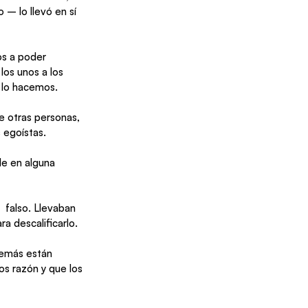
– lo llevó en sí 
s a poder 
los unos a los 
o lo hacemos.
e otras personas, 
 egoístas.
le en alguna 
  falso. Llevaban 
a descalificarlo.
demás están 
s razón y que los 