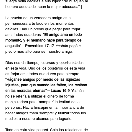
suegra solía decirles a sus hijas: “No busquen al 
hombre adecuado; sean la mujer adecuada”.]
La prueba de un verdadero amigo es si 
permanecerá a tu lado en los momentos 
difíciles. Hay un precio que pagar para forjar 
amistades duraderas. 
“El amigo ama en todo 
momento, y el hermano nace para tiempo de 
angustia” – Proverbios 17:17
. Yeshúa pagó el 
precio más alto para ser nuestro amigo.
Dios nos da tiempo, recursos y oportunidades 
en esta vida. Uno de los objetivos de esta vida 
es forjar amistades que duren para siempre. 
“Háganse amigos por medio de las riquezas 
injustas, para que cuando les falten, los reciban 
en las moradas eternas” – Lucas 16:9
. Yeshúa 
no se refería a utilizar el dinero de forma 
manipuladora para “comprar” la lealtad de las 
personas. Hacía hincapié en la importancia de 
hacer amigos “para siempre” y utilizar todos los 
medios a nuestro alcance para lograrlo.
Todo en esta vida pasará. Solo las relaciones de 