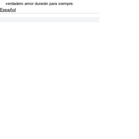
verdadero amor durarán para siempre.
Español
Contact Us
Email:
info@tikkunglobal.org
Member