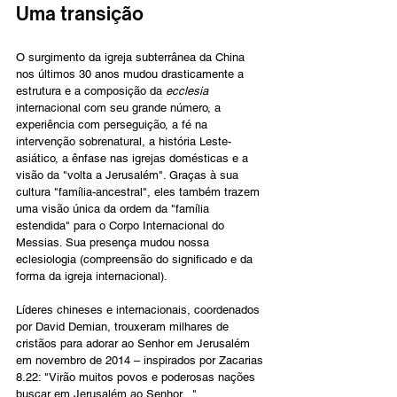
Uma transição
O surgimento da igreja subterrânea da China 
nos últimos 30 anos mudou drasticamente a 
estrutura e a composição da 
ecclesia
internacional com seu grande número, a 
experiência com perseguição, a fé na 
intervenção sobrenatural, a história Leste-
asiático, a ênfase nas igrejas domésticas e a 
visão da "volta a Jerusalém". Graças à sua 
cultura "família-ancestral", eles também trazem 
uma visão única da ordem da "família 
estendida" para o Corpo Internacional do 
Messias. Sua presença mudou nossa 
eclesiologia (compreensão do significado e da 
forma da igreja internacional).
Líderes chineses e internacionais, coordenados 
por David Demian, trouxeram milhares de 
cristãos para adorar ao Senhor em Jerusalém 
em novembro de 2014 – inspirados por Zacarias 
8.22: "
Virão muitos povos e poderosas nações 
buscar em Jerusalém ao Senhor...".