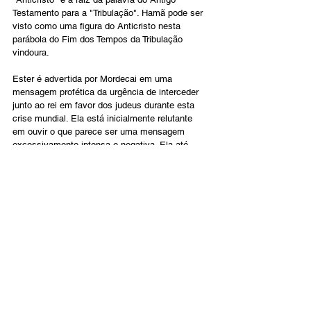
Testamento para a "Tribulação". Hamã pode ser 
visto como uma figura do Anticristo nesta 
parábola do Fim dos Tempos da Tribulação 
vindoura.
Ester é advertida por Mordecai em uma 
mensagem profética da urgência de interceder 
junto ao rei em favor dos judeus durante esta 
crise mundial. Ela está inicialmente relutante 
em ouvir o que parece ser uma mensagem 
excessivamente intensa e negativa. Ela até 
tenta arranjar desculpas para evitar seu próprio 
envolvimento na crise, mas Mordecai é 
persistente em mostrar-lhe a necessidade de 
seu papel na intercessão.
O aviso exige uma resposta
Há anos que vozes apostólicas e proféticas 
tentam alertar para a iminente crise e 
tribulações. Muitos crentes parecem 
desinteressados. Outros ainda foram ensinados 
que não terão participação nesta crise porque já 
terão sido arrebatados para o céu. A gente não 