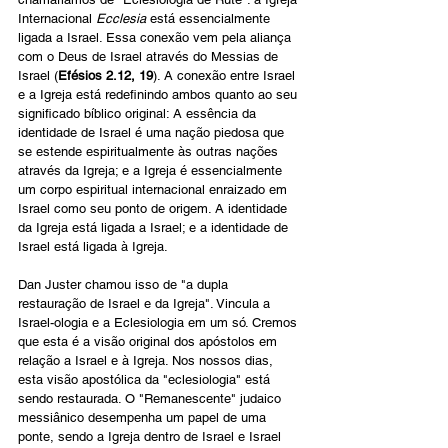
Internacional 
Ecclesia
 está essencialmente 
ligada a Israel. Essa conexão vem pela aliança 
com o Deus de Israel através do Messias de 
Israel (
Efésios 2.12, 19
). A conexão entre Israel 
e a Igreja está redefinindo ambos quanto ao seu 
significado bíblico original: A essência da 
identidade de Israel é uma nação piedosa que 
se estende espiritualmente às outras nações 
através da Igreja; e a Igreja é essencialmente 
um corpo espiritual internacional enraizado em 
Israel como seu ponto de origem. A identidade 
da Igreja está ligada a Israel; e a identidade de 
Israel está ligada à Igreja.
Dan Juster chamou isso de "a dupla 
restauração de Israel e da Igreja". Vincula a 
Israel-ologia e a Eclesiologia em um só. Cremos 
que esta é a visão original dos apóstolos em 
relação a Israel e à Igreja. Nos nossos dias, 
esta visão apostólica da "eclesiologia" está 
sendo restaurada. O "Remanescente" judaico 
messiânico desempenha um papel de uma 
ponte, sendo a Igreja dentro de Israel e Israel 