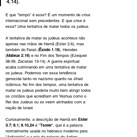
4.14).
E que "tempo" é esse? É um momento de crise 
internacional sem precedentes. E que crise é 
essa? Uma tentativa de matar todos os judeus.
A tentativa de matar os judeus acontece não 
apenas nas mãos de Hamã (
Ester 3.6), mas 
também do Faraó (
Êxodo 1.16
), Herodes 
(
Mateus 2.16
) e no Fim dos Tempos (Ezequiel 
38-39, Zacarias 13-14). A guerra espiritual 
acaba culminando em uma tentativa de matar 
os judeus. Podemos ver essa tendência 
genocida tanto no nazismo quanto na Jihad 
Islâmica. No fim dos tempos, uma tentativa de 
matar os judeus poderia muito bem atingir todos 
os cristãos que acreditam em Yeshua como o 
Rei dos Judeus ou se veem alinhados com a 
nação de Israel.
Curiosamente, a descrição de Hamã em 
Ester 
3.7; 8.1; 9.10,24
 é "
Tsorer
", que é a palavra 
normalmente usada no hebraico moderno para 
"Anticristo" e a raiz da palavra do Antigo 