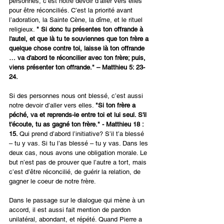
personnes, c’est notre devoir d’aller vers elles 
pour être réconciliés. C’est la priorité avant 
l’adoration, la Sainte Cène, la dîme, et le rituel 
religieux. 
"
Si donc tu présentes ton offrande à 
l'autel, et que là tu te souviennes que ton frère a 
quelque chose contre toi, laisse là ton offrande 
… va d'abord te réconcilier avec ton frère; puis, 
viens présenter ton offrande." – Matthieu 5: 23-
24.
Si des personnes nous ont blessé, c’est aussi 
notre devoir d’aller vers elles. 
"Si ton frère a 
péché, va et reprends-le entre toi et lui seul. S'il 
t'écoute, tu as gagné ton frère." - Matthieu 18 : 
15. 
Qui prend d’abord l’initiative? S’il t’a blessé 
– tu y vas. Si tu l’as blessé – tu y vas. Dans les 
deux cas, nous avons une obligation morale. Le 
but n’est pas de prouver que l’autre a tort, mais 
c’est d’être réconcilié, de guérir la relation, de 
gagner le coeur de notre frère. 
Dans le passage sur le dialogue qui mène à un 
accord, il est aussi fait mention de pardon 
unilatéral, abondant, et répété. Quand Pierre a 