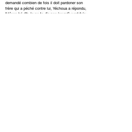
demandé combien de fois il doit pardoner son 
frère qui a péché contre lui, Yéchoua a répondu,  
"Jésus lui dit: Je ne te dis pas jusqu'à sept fois, 
mais jusqu'à soixante dix-sept fois." – Matthieu 
18 : 22. 
Cette attitude de pardon plein de grâce 
est l’attitude de la croix.
Yéchoua nous a pardonné même si nous ne 
méritions pas d’être pardonné. L’attitude de la 
croix précede le dialogue qui mène à un accord. 
Aucun dialogue ne peut amener la réconciliation 
si nous ne sommes pas remplis de l’esprit de la 
croix de pardon unilateral. Nous nous 
pardonnons mutuellement comme Il nous a 
pardonné (
Colossiens 3 : 13
). Cela blesse. Cela 
prend tout ce que nous avons. C’est le chemin 
de la croix. C’est le seul moyen d’amener la 
réconciliation et de préserver l’unité.
Français