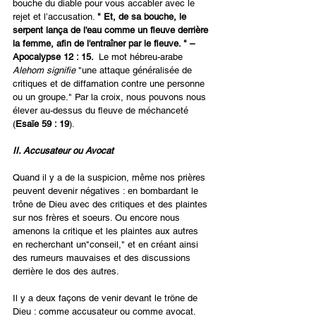
bouche du diable pour vous accabler avec le 
rejet et l’accusation. 
"
Et, de sa bouche, le 
serpent lança de l'eau comme un fleuve derrière 
la femme, afin de l'entraîner par le fleuve. " – 
Apocalypse 12 : 15.  
Le mot hébreu-arabe 
Alehom signifie
 "une attaque généralisée de 
critiques et de diffamation contre une personne 
ou un groupe." Par la croix, nous pouvons nous 
élever au-dessus du fleuve de méchanceté 
(
Esaïe 59 : 19
). 
II. Accusateur ou Avocat
Quand il y a de la suspicion, même nos prières 
peuvent devenir négatives : en bombardant le 
trône de Dieu avec des critiques et des plaintes 
sur nos frères et soeurs. Ou encore nous 
amenons la critique et les plaintes aux autres 
en recherchant un"conseil," et en créant ainsi 
des rumeurs mauvaises et des discussions 
derrière le dos des autres.
Il y a deux façons de venir devant le tröne de 
Dieu : comme accusateur ou comme avocat.