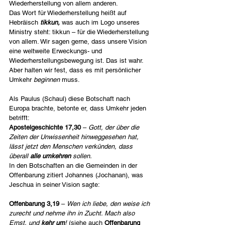
Wiederherstellung von allem anderen.
Das Wort für Wiederherstellung heißt auf 
Hebräisch 
tikkun, 
was auch im Logo unseres 
Ministry steht: tikkun – für die Wiederherstellung 
von allem. Wir sagen gerne, dass unsere Vision 
eine weltweite Erweckungs- und 
Wiederherstellungsbewegung ist. Das ist wahr. 
Aber halten wir fest, dass es mit persönlicher 
Umkehr 
beginnen
 muss.
Als Paulus (Schaul) diese Botschaft nach 
Europa brachte, betonte er, dass Umkehr jeden 
betrifft:
Apostelgeschichte 17,30
 – 
Gott, der über die 
Zeiten der Unwissenheit hinweggesehen hat, 
lässt jetzt den Menschen verkünden, dass 
überall 
alle umkehren
 sollen.
In den Botschaften an die Gemeinden in der 
Offenbarung zitiert Johannes (Jochanan), was 
Jeschua in seiner Vision sagte:
Offenbarung 3,19
 – 
Wen ich liebe, den weise ich 
zurecht und nehme ihn in Zucht. Mach also 
Ernst, und 
kehr um
!
 (siehe auch 
Offenbarung 