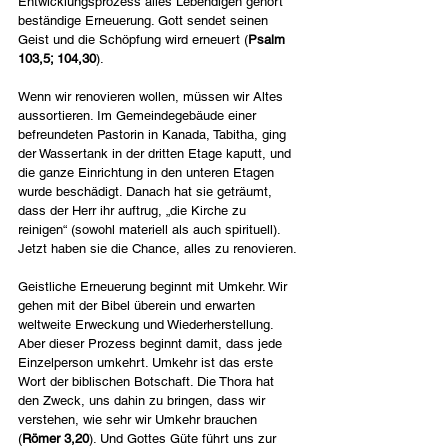
Entwicklungsprozess alles Lebendigen gehört 
beständige Erneuerung. Gott sendet seinen 
Geist und die Schöpfung wird erneuert (
Psalm 
103,5; 104,30
).
Wenn wir renovieren wollen, müssen wir Altes 
aussortieren. Im Gemeindegebäude einer 
befreundeten Pastorin in Kanada, Tabitha, ging 
der Wassertank in der dritten Etage kaputt, und 
die ganze Einrichtung in den unteren Etagen 
wurde beschädigt. Danach hat sie geträumt, 
dass der Herr ihr auftrug, „die Kirche zu 
reinigen“ (sowohl materiell als auch spirituell). 
Jetzt haben sie die Chance, alles zu renovieren.
Geistliche Erneuerung beginnt mit Umkehr. Wir 
gehen mit der Bibel überein und erwarten 
weltweite Erweckung und Wiederherstellung. 
Aber dieser Prozess beginnt damit, dass jede 
Einzelperson umkehrt. Umkehr ist das erste 
Wort der biblischen Botschaft. Die Thora hat 
den Zweck, uns dahin zu bringen, dass wir 
verstehen, wie sehr wir Umkehr brauchen 
(
Römer 3,20
). Und Gottes Güte führt uns zur 