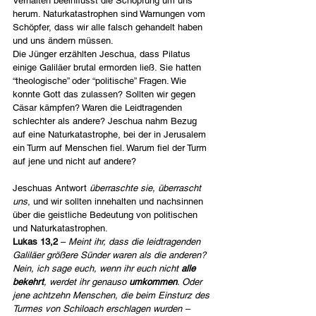
Verhalten beeinflusst die Schöpfung um uns 
herum. Naturkatastrophen sind Warnungen vom 
Schöpfer, dass wir alle falsch gehandelt haben 
und uns ändern müssen.
Die Jünger erzählten Jeschua, dass Pilatus 
einige Galiläer brutal ermorden ließ. Sie hatten 
“theologische” oder “politische” Fragen. Wie 
konnte Gott das zulassen? Sollten wir gegen 
Cäsar kämpfen? Waren die Leidtragenden 
schlechter als andere? Jeschua nahm Bezug 
auf eine Naturkatastrophe, bei der in Jerusalem 
ein Turm auf Menschen fiel. Warum fiel der Turm 
auf jene und nicht auf andere?
Jeschuas Antwort 
überraschte sie, überrascht 
uns
, und wir sollten innehalten und nachsinnen 
über die geistliche Bedeutung von politischen 
und Naturkatastrophen.
Lukas 13,2
 – 
Meint ihr, dass die leidtragenden 
Galiläer größere Sünder waren als die anderen? 
Nein, ich sage euch, wenn ihr euch nicht 
alle 
bekehrt
, werdet ihr genauso 
umkommen
. Oder 
jene achtzehn Menschen, die beim Einsturz des 
Turmes von Schiloach erschlagen wurden – 