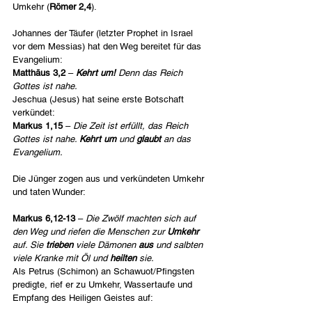
Umkehr (
Römer 2,4
).
Johannes der Täufer (letzter Prophet in Israel 
vor dem Messias) hat den Weg bereitet für das 
Evangelium:
Matthäus 3,2
 – 
Kehrt um!
 Denn das Reich 
Gottes ist nahe.
Jeschua (Jesus) hat seine erste Botschaft 
verkündet:
Markus 1,15
 – 
Die Zeit ist erfüllt, das Reich 
Gottes ist nahe. 
Kehrt um
 und 
glaubt
 an das 
Evangelium.
Die Jünger zogen aus und verkündeten Umkehr 
und taten Wunder:
Markus 6,12-13
 – 
Die Zwölf machten sich auf 
den Weg und riefen die Menschen zur 
Umkehr 
auf. Sie 
trieben
 viele Dämonen 
aus
 und salbten 
viele Kranke mit Öl und 
heilten
 sie.
Als Petrus (Schimon) an Schawuot/Pfingsten 
predigte, rief er zu Umkehr, Wassertaufe und 
Empfang des Heiligen Geistes auf: