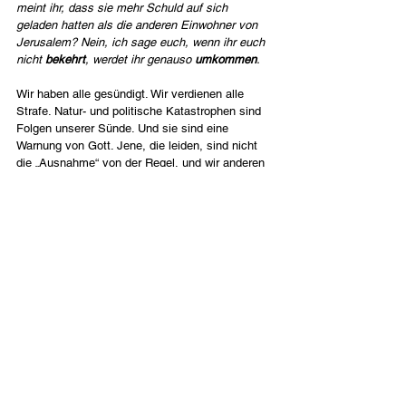
meint ihr, dass sie mehr Schuld auf sich 
geladen hatten als die anderen Einwohner von 
Jerusalem? Nein, ich sage euch, wenn ihr euch 
nicht 
bekehrt
, werdet ihr genauso 
umkommen
.
Wir haben alle gesündigt. Wir verdienen alle 
Strafe. Natur- und politische Katastrophen sind 
Folgen unserer Sünde. Und sie sind eine 
Warnung von Gott. Jene, die leiden, sind nicht 
die „Ausnahme“ von der Regel, und wir anderen 
wären moralisch und geistlich “okay”.
Es ist Gottes Gnade, dass wir nicht alle 
umkommen. Er lässt es zu, dass einige jetzt 
leiden als Warnung für den Rest von uns: “Ihr 
seid alle wie sie. Ihr seid alle egoistisch und 
sündig. Ihr alle verdient Strafe.“ Das ist eine 
gnädige Warnung, weil Gott uns liebt. Wenn wir 
umkehren, kann er weit gnädiger sein. Gott lässt 
Leiden unter anderem zu, um uns zur Umkehr 
zu bewegen.
Da wir uns der Zeit des ewigen Gerichts nähern, 
lässt Gott in seiner Liebe zu uns vermehrt 
schwierige Zeiten in dieser Welt zu, um uns zu 