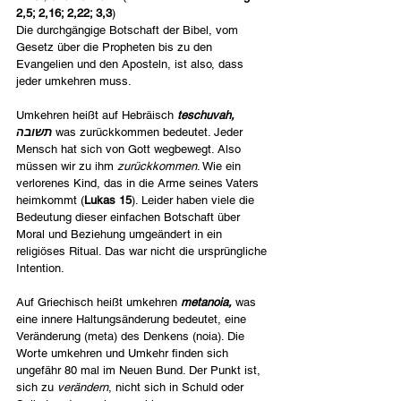
2,5; 2,16; 2,22; 3,3
)
Die durchgängige Botschaft der Bibel, vom 
Gesetz über die Propheten bis zu den 
Evangelien und den Aposteln, ist also, dass 
jeder umkehren muss.
Umkehren heißt auf Hebräisch 
teschuvah, 
תשובה 
was zurückkommen bedeutet. Jeder 
Mensch hat sich von Gott wegbewegt. Also 
müssen wir zu ihm 
zurückkommen
. Wie ein 
verlorenes Kind, das in die Arme seines Vaters 
heimkommt (
Lukas 15
). Leider haben viele die 
Bedeutung dieser einfachen Botschaft über 
Moral und Beziehung umgeändert in ein 
religiöses Ritual. Das war nicht die ursprüngliche 
Intention.
Auf Griechisch heißt umkehren 
metanoia, 
was 
eine innere Haltungsänderung bedeutet, eine 
Veränderung (meta) des Denkens (noia). Die 
Worte umkehren und Umkehr finden sich 
ungefähr 80 mal im Neuen Bund. Der Punkt ist, 
sich zu
 verändern
, nicht sich in Schuld oder 