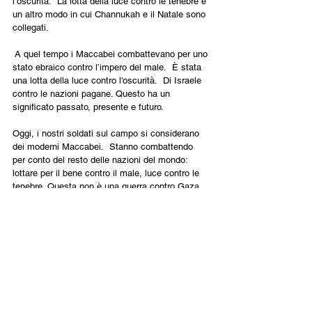
l’oscurità.  La lotta della luce contro le tenebre è 
un altro modo in cui Channukah e il Natale sono 
collegati.
 A quel tempo i Maccabei combattevano per uno 
stato ebraico contro l’impero del male.  È stata 
una lotta della luce contro l'oscurità.  Di Israele 
contro le nazioni pagane. Questo ha un 
significato passato, presente e futuro.
Oggi, i nostri soldati sul campo si considerano 
dei moderni Maccabei.  Stanno combattendo 
per conto del resto delle nazioni del mondo: 
lottare per il bene contro il male, luce contro le 
tenebre. Questa non è una guerra contro Gaza 
ma contro l’estremismo jihadista omicida 
globale.
Le profezie della fine dei tempi descrivono una 
battaglia in cui tutte le nazioni del mondo 
attaccano Israele. Alla fine, Yeshua interviene, 
guidando gli eserciti del cielo. Distrugge tutte 
quelle nazioni che hanno attaccato 
Gerusalemme e instaura il regno messianico 