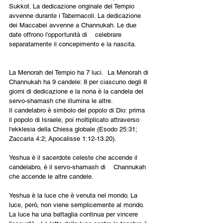
Sukkot. La dedicazione originale del Tempio 
avvenne durante i Tabernacoli. La dedicazione 
dei Maccabei avvenne a Channukah. Le due 
date offrono l'opportunità di    celebrare 
separatamente il concepimento e la nascita.
La Menorah del Tempio ha 7 luci.  La Menorah di 
Channukah ha 9 candele: 8 per ciascuno degli 8 
giorni di dedicazione e la nona è la candela del 
servo-shamash che illumina le altre.
Il candelabro è simbolo del popolo di Dio: prima 
il popolo di Israele, poi moltiplicato attraverso 
l'ekklesia della Chiesa globale (Esodo 25:31; 
Zaccaria 4:2; Apocalisse 1:12-13.20).
Yeshua è il sacerdote celeste che accende il 
candelabro, è il servo-shamash di    Channukah 
che accende le altre candele.
Yeshua è la luce che è venuta nel mondo. La 
luce, però, non viene semplicemente al mondo. 
La luce ha una battaglia continua per vincere 