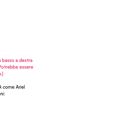
in basso a destra 
. Potrebbe essere 
.)
A come Ariel 
ni: