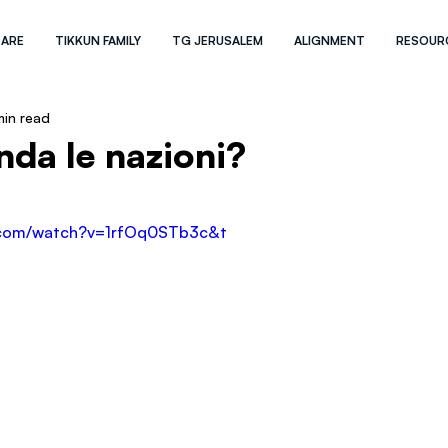
 ARE
TIKKUN FAMILY
TG JERUSALEM
ALIGNMENT
RESOUR
min read
da le nazioni?
.com/watch?v=1rfOq0STb3c&t