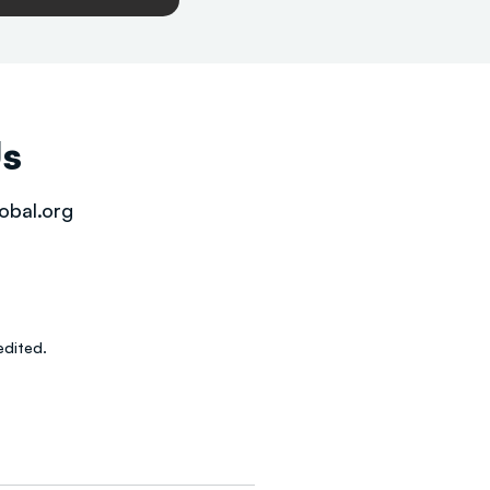
Us
obal.org
dited.