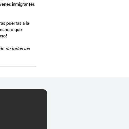
óvenes inmigrantes 
as puertas a la 
 manera que 
oso! 
ón de todos los 