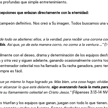
 profundas que simple entretenimiento. 
epciones que enlazan directamente con la eternidad:  
y campeón definitivo. Nos creó a Su imagen. Todos buscamos una v
e todo se abstiene; ellos, a la verdad, para recibir una corona cor
ible
. Así que, yo de esta manera corro, no como a la ventura …” 
(1
cilmente con el deseo, drama y determinación de los equipos desf
a y otra vez y siguen adelante, ganando ocasionalmente contra tod
 entrenador celestial nos ha llamado a Su racha ganadora, pero t
mpre es fácil. 
e yo mismo lo haya logrado ya. Más bien, una cosa hago: olvida
 alcanzar lo que está delante, 
sigo avanzando hacia la meta para
 su llamamiento celestial en Cristo Jesús.”
 (Filipenses 3:13-14 NV
s triunfan y los equipos que ganan, juegan con todo lo que tienen.