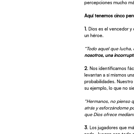
percepciones mucho más
Aquí tenemos cinco perc
1
. Dios es el vencedor 
un héroe. 
“Todo aquel que lucha, d
nosotros, una incorrupt
2
. Nos identificamos fá
levantan a sí mismos un
probabilidades. Nuestro
su ejemplo, lo que no sie
“Hermanos, no pienso qu
atrás y esforzándome por
que Dios ofrece mediante
3
. Los jugadores que má