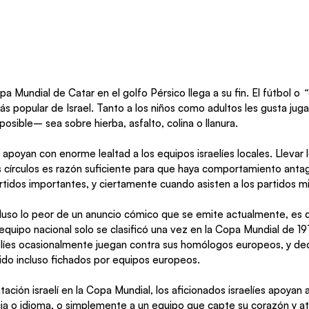
a Mundial de Catar en el golfo Pérsico llega a su fin. El fútbol o 
“
s popular de Israel. Tanto a los niños como adultos les gusta juga
posible– sea sobre hierba, asfalto, colina o llanura. 
 apoyan con enorme lealtad a los equipos israelíes locales. Llevar 
s círculos es razón suficiente para que haya comportamiento antag
rtidos importantes, y ciertamente cuando asisten a los partidos m
luso lo peor de un anuncio cómico que se emite actualmente, es qu
 equipo nacional solo se clasificó una vez en la Copa Mundial de 1
líes ocasionalmente juegan contra sus homólogos europeos, y de
ido incluso fichados por equipos europeos. 
ación israelí en la Copa Mundial, los aficionados israelíes apoyan a
ia o idioma, o simplemente a un equipo que capte su corazón y at