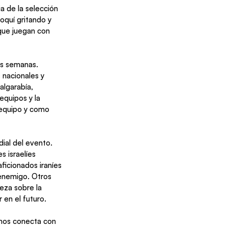
a de la selección 
oquí gritando y 
 que juegan con 
 nacionales y 
algarabía, 
equipos y la 
 equipo y como 
ial del evento. 
 israelíes 
ficionados iraníes 
 enemigo. Otros 
eza sobre la 
en el futuro.  
 nos conecta con 