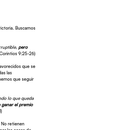
ictoria. Buscamos 
ruptible, 
pero 
 Corintios 9:25-26)
avorecidos que se 
as las 
enemos que seguir 
ndo lo que queda 
 ganar el premio 
I)
 No retienen 