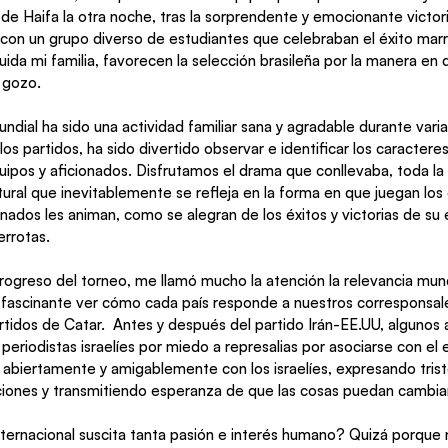
e Haifa la otra noche, tras la sorprendente y emocionante victori
con un grupo diverso de estudiantes que celebraban el éxito marr
luida mi familia, favorecen la selección brasileña por la manera en
y gozo. 
os partidos, ha sido divertido observar e identificar los caracteres
quipos y aficionados. Disfrutamos el drama que conllevaba, toda la 
ural que inevitablemente se refleja en la forma en que juegan los 
nados les animan, como se alegran de los éxitos y victorias de su
errotas. 
rogreso del torneo, me llamó mucho la atención la relevancia mund
 fascinante ver cómo cada país responde a nuestros corresponsales
tidos de Catar.  Antes y después del partido Irán-EE.UU, algunos a
 periodistas israelíes por miedo a represalias por asociarse con el
 abiertamente y amigablemente con los israelíes, expresando trist
ciones y transmitiendo esperanza de que las cosas puedan cambiar 
ternacional suscita tanta pasión e interés humano? Quizá porque