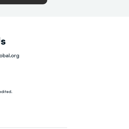
Us
obal.org
dited.