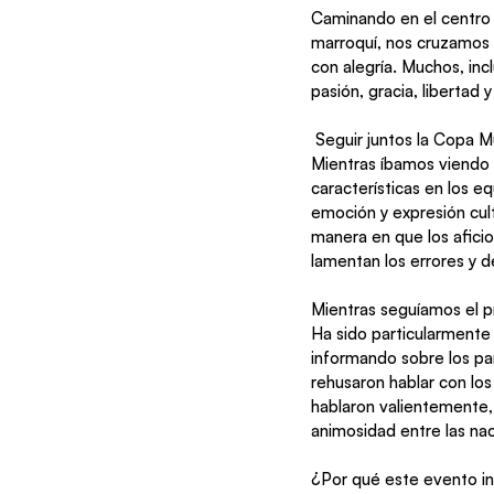
Caminando en el centro d
marroquí, nos cruzamos 
con alegría. Muchos, inc
pasión, gracia, libertad 
 Seguir juntos la Copa Mundial ha sido una actividad familiar sana y agradable durante varias semanas. 
Mientras íbamos viendo l
características en los e
emoción y expresión cult
manera en que los aficio
lamentan los errores y d
Mientras seguíamos el p
Ha sido particularmente
informando sobre los par
rehusaron hablar con los
hablaron valientemente,
animosidad entre las na
¿Por qué este evento in