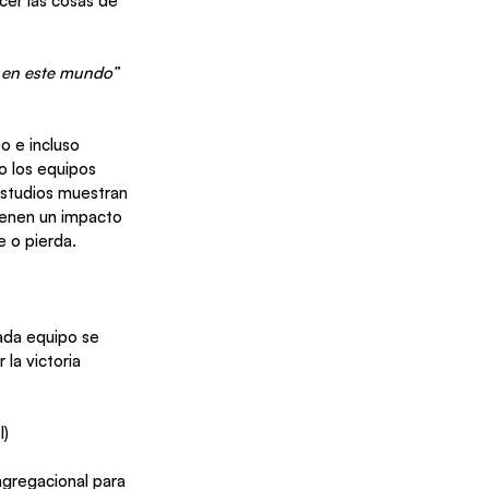
er las cosas de 
 en este mundo” 
o e incluso 
o los equipos 
estudios muestran
ienen un impacto 
 o pierda. 
ada equipo se 
la victoria 
I)
ngregacional para 