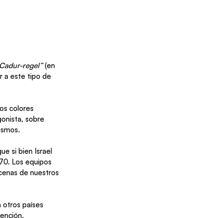
Cadur-regel”
 (en 
r a este tipo de 
los colores 
onista, sobre 
ismos. 
e si bien Israel 
970. Los equipos 
cenas de nuestros 
 otros países 
ención. 