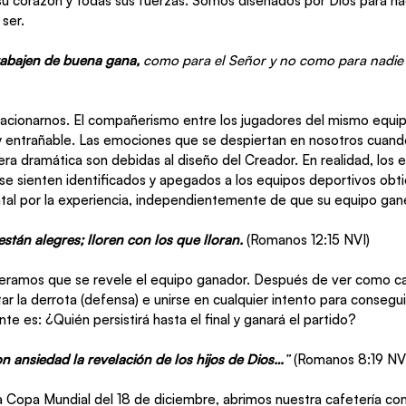
u corazón y todas sus fuerzas. Somos diseñados por Dios para hac
ser. 
abajen de buena gana, 
como para el Señor y no como para nadie
elacionarnos. El compañerismo entre los jugadores del mismo equip
y entrañable. Las emociones que se despiertan en nosotros cuand
ra dramática son debidas al diseño del Creador. En realidad, 
los 
 se sienten identificados y apegados a los equipos deportivos obt
ntal por la experiencia, independientemente de que su equipo gane
stán alegres; lloren con los que lloran. 
(Romanos 12:15 NVI)
speramos que se revele el equipo ganador. Después de ver como c
r la derrota (defensa) e unirse en cualquier intento para conseguir 
te es: ¿Quién persistirá hasta el final y ganará el partido?
n ansiedad la revelación de los hijos de Dios…
” 
(Romanos 8:19 NV
 la Copa Mundial del 18 de diciembre, abrimos nuestra cafetería co