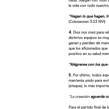
nada. Juegan con todo s
la vida con todo nuestro 
“Hagan lo que hagan, tr
(Colosenses 3:23 NVI)
4
. Dios nos creó para r
distintos equipos es mu
ganan y pierden de mane
que los aficionados que
positivo en su salud me
“Alégrense con los que e
5
. Por último, todos e
mantenía unido para evita
(ataque), lo más importan
“La creación 
aguarda co
Para el partido final de