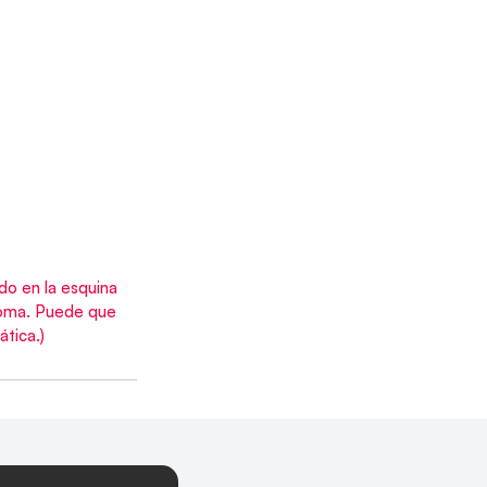
do en la esquina 
dioma. Puede que 
tica.)