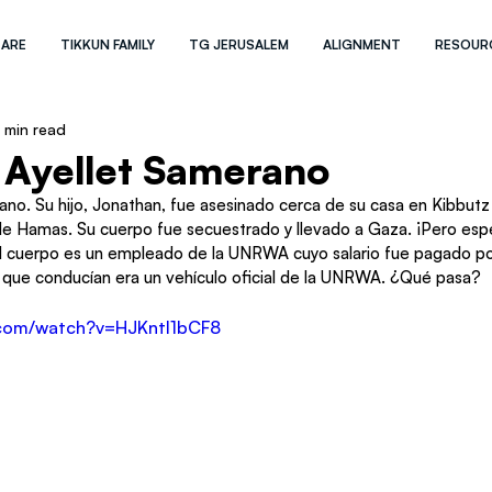
 ARE
TIKKUN FAMILY
TG JERUSALEM
ALIGNMENT
RESOUR
1 min read
 Ayellet Samerano
no. Su hijo, Jonathan, fue asesinado cerca de su casa en Kibbutz 
 de Hamas. Su cuerpo fue secuestrado y llevado a Gaza. ¡Pero espe
 el cuerpo es un empleado de la UNRWA cuyo salario fue pagado po
l que conducían era un vehículo oficial de la UNRWA. ¿Qué pasa? 
.com/watch?v=HJKntI1bCF8