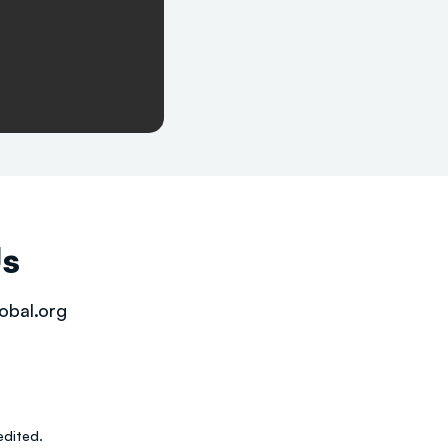
Us
obal.org
dited.