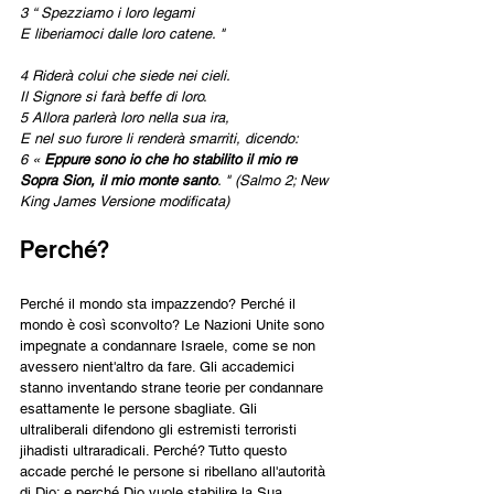
3 “ Spezziamo i loro legami
E liberiamoci dalle loro catene. "
4 Riderà colui che siede nei cieli.
Il Signore si farà beffe di loro.
5 Allora parlerà loro nella sua ira,
E nel suo furore li renderà smarriti, dicendo:
6 « 
Eppure sono io che ho stabilito il mio re
Sopra Sion, il mio monte santo
. " (Salmo 2; New 
King James Versione modificata)
Perché?
Perché il mondo sta impazzendo? Perché il 
mondo è così sconvolto? Le Nazioni Unite sono 
impegnate a condannare Israele, come se non 
avessero nient'altro da fare. Gli accademici 
stanno inventando strane teorie per condannare 
esattamente le persone sbagliate. Gli 
ultraliberali difendono gli estremisti terroristi 
jihadisti ultraradicali. Perché? Tutto questo 
accade perché le persone si ribellano all'autorità 
di Dio; e perché Dio vuole stabilire la Sua 