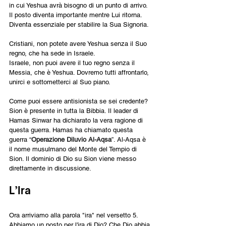
in cui Yeshua avrà bisogno di un punto di arrivo. 
Il posto diventa importante mentre Lui ritorna. 
Diventa essenziale per stabilire la Sua Signoria.
Cristiani, non potete avere Yeshua senza il Suo 
regno, che ha sede in Israele.
Israele, non puoi avere il tuo regno senza il 
Messia, che è Yeshua. Dovremo tutti affrontarlo, 
unirci e sottometterci al Suo piano.
Come puoi essere antisionista se sei credente? 
Sion è presente in tutta la Bibbia. Il leader di 
Hamas Sinwar ha dichiarato la vera ragione di 
questa guerra. Hamas ha chiamato questa 
guerra “
Operazione Diluvio Al-Aqsa
”. Al-Aqsa è 
il nome musulmano del Monte del Tempio di 
Sion. Il dominio di Dio su Sion viene messo 
direttamente in discussione.
L’Ira
Ora arriviamo alla parola "ira" nel versetto 5. 
Abbiamo un posto per l'ira di Dio? Che Dio abbia 