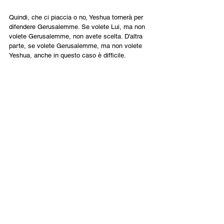
Quindi, che ci piaccia o no, Yeshua tornerà per 
difendere Gerusalemme. Se volete Lui, ma non 
volete Gerusalemme, non avete scelta. D'altra 
parte, se volete Gerusalemme, ma non volete 
Yeshua, anche in questo caso è difficile.
Fa tutto parte del piano di Dio. È il Suo mondo, è 
il Suo regno. Ed Egli sta tornando per stabilire 
quel regno sulla Terra. Io prego che cominciamo 
a vedere ciò che accade oggi nel mondo in 
termini spirituali. Non siamo politici. Non so se 
sono di destra o di sinistra. Non voglio essere 
né di destra né di sinistra. Voglio solo 
sottomettermi a Lui. Voglio essere giusto a 
motivo della rettitudine.
Signore, aiutaci ad avere un cuore sottomesso 
e aiutaci a stare con Te in questo momento.
(*estratto da 
youtube.com/watch?
v=0EU5cVwDpAI
)