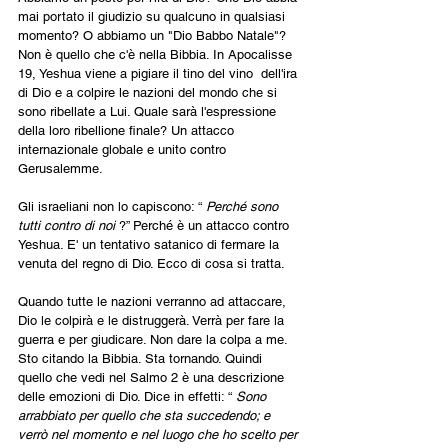
mai portato il giudizio su qualcuno in qualsiasi 
momento? O abbiamo un "Dio Babbo Natale"? 
Non è quello che c'è nella Bibbia. In Apocalisse 
19, Yeshua viene a pigiare il tino del vino  dell'ira 
di Dio e a colpire le nazioni del mondo che si 
sono ribellate a Lui. Quale sarà l'espressione 
della loro ribellione finale? Un attacco 
internazionale globale e unito contro 
Gerusalemme.
Gli israeliani non lo capiscono: “ 
Perché sono 
tutti contro di noi 
?” Perché è un attacco contro 
Yeshua. E' un tentativo satanico di fermare la 
venuta del regno di Dio. Ecco di cosa si tratta.
Quando tutte le nazioni verranno ad attaccare, 
Dio le colpirà e le distruggerà. Verrà per fare la 
guerra e per giudicare. Non dare la colpa a me. 
Sto citando la Bibbia. Sta tornando. Quindi 
quello che vedi nel Salmo 2 è una descrizione 
delle emozioni di Dio. Dice in effetti: “ 
Sono 
arrabbiato per quello che sta succedendo; e 
verrò nel momento e nel luogo che ho scelto per 