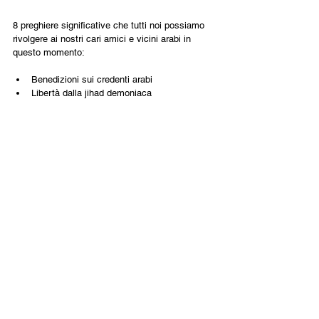
8 preghiere significative che tutti noi possiamo 
rivolgere ai nostri cari amici e vicini arabi in 
questo momento:
Benedizioni sui credenti arabi
Libertà dalla jihad demoniaca
Protezione per gli innocenti
Prevalenza dei più alti valori morali
Giusta soluzione governativa per Gaza 
dopo la guerra
La luce di Yeshua risplenda
La salvezza deve essere riversata
Relazioni di cooperazione con le nazioni 
arabe moderate per il futuro
Italiano