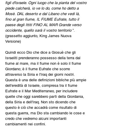
figli d'Israele. Ogni luogo che la pianta del vostro 
piede calcherà, io ve lo do, come ho detto a 
Mosè. DAL deserto e dal Libano che vedi là, 
fino al gran fiume, IL FIUME Eufrate, tutto il 
paese degli Ittiti FINO AL MAR Grande verso 
occidente, quello sarà il vostro territorio 
”. 
(grassetto aggiunto, King James Nuova 
Versione)
Quindi ecco Dio che dice a Giosuè che gli 
Israeliti prenderanno possesso della terra dal 
fiume al mare, ma il fiume non è solo il fiume 
Giordano; è il fiume Eufrate che scorre 
attraverso la Siria e l'Iraq dei giorni nostri. 
Questa è una delle definizioni bibliche più ampie 
dell'eredità di Israele, compresa tra il fiume 
Eufrate e il Mar Mediterraneo, per includere 
quelle che oggi sarebbero parti della Giordania, 
della Siria e dell'Iraq. Non sto dicendo che 
questo è ciò che accadrà come risultato di 
questa guerra, ma Dio sta cambiando le cose e 
credo che vedremo alcuni importanti 
cambiamenti nei confini.