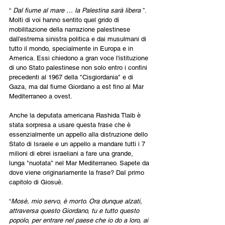
“ 
Dal fiume al mare … la Palestina sarà libera 
”. 
Molti di voi hanno sentito quel grido di 
mobilitazione della narrazione palestinese 
dall'estrema sinistra politica e dai musulmani di 
tutto il mondo, specialmente in Europa e in 
America. Essi chiedono a gran voce l'istituzione 
di uno Stato palestinese non solo entro i confini 
precedenti al 1967 della "Cisgiordania" e di 
Gaza, ma dal fiume Giordano a est fino al Mar 
Mediterraneo a ovest.
Anche la deputata americana Rashida Tlaib è 
stata sorpresa a usare questa frase che è 
essenzialmente un appello alla distruzione dello 
Stato di Israele e un appello a mandare tutti i 7 
milioni di ebrei israeliani a fare una grande, 
lunga "nuotata" nel Mar Mediterraneo. Sapete da 
dove viene originariamente la frase? DaI primo 
capitolo di Giosuè.
“
Mosè, mio servo, è morto. Ora dunque alzati, 
attraversa questo Giordano, tu e tutto questo 
popolo, per entrare nel paese che io do a loro, ai 