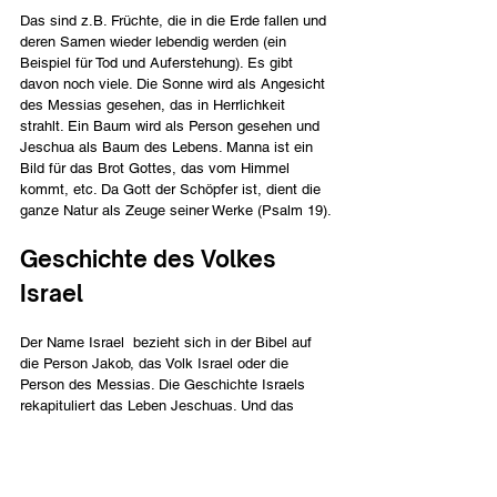
Das sind z.B. Früchte, die in die Erde fallen und 
deren Samen wieder lebendig werden (ein 
Beispiel für Tod und Auferstehung). Es gibt 
davon noch viele. Die Sonne wird als Angesicht 
des Messias gesehen, das in Herrlichkeit 
strahlt. Ein Baum wird als Person gesehen und 
Jeschua als Baum des Lebens. Manna ist ein 
Bild für das Brot Gottes, das vom Himmel 
kommt, etc. Da Gott der Schöpfer ist, dient die 
ganze Natur als Zeuge seiner Werke (Psalm 19).
Geschichte des Volkes 
Israel
Der Name Israel  bezieht sich in der Bibel auf 
die Person Jakob, das Volk Israel oder die 
Person des Messias. Die Geschichte Israels 
rekapituliert das Leben Jeschuas. Und das 
Leben Jeschuas rekapituliert die Geschichte 
Israels. Beide gingen nach Ägypten hinab. Beide 
kamen von Ägypten zurück. Die vierzig Tage, 
während derer Jeschua in der Wüste versucht 