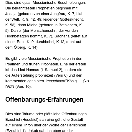
Dies sind quasi Messianische Beschreibungen. 
Die bekanntesten Prophetien beginnen mit 
Jesaja (geboren von einer Jungfrau, K. 7; Licht 
der Welt, K. 9, 42, 49; leidender Gottesknecht, 
K. 53), dann Micha (geboren in Bethlehem, K. 
5), Daniel (der Menschensohn, der vor den 
Hochbetagten kommt, K. 7), Sacharja (reitet auf 
einem Esel, K. 9; durchbohrt, K 12; steht auf 
dem Ölberg, K. 14).
Es gibt viele Messianische Prophetien in den 
Psalmen und frühen Propheten. Eine der ersten 
ist das Lied Hannas (1 Samuel 2), in dem sie 
die Auferstehung prophezeit (Vers 6) und den 
kommenden gesalbten 
“maschiach”-
König – מלך 
משיח (Vers 10).  
Offenbarungs-Erfahrungen
Dies sind Träume oder plötzliche Offenbarungen. 
Ezechiel (Hesekiel) sah eine göttliche Gestalt 
auf einem Thron über der Wolke der Herrlichkeit 
(Ezechiel 1). Jakob sah ihn oben an der 