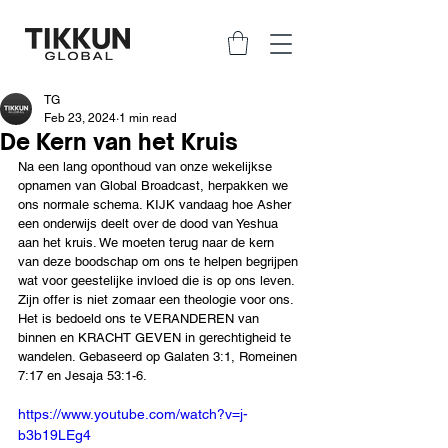
TG
Feb 23, 2024
1 min read
De Kern van het Kruis
Na een lang oponthoud van onze wekelijkse 
opnamen van Global Broadcast, herpakken we 
ons normale schema. KIJK vandaag hoe Asher 
een onderwijs deelt over de dood van Yeshua 
aan het kruis. We moeten terug naar de kern 
van deze boodschap om ons te helpen begrijpen 
wat voor geestelijke invloed die is op ons leven. 
Zijn offer is niet zomaar een theologie voor ons. 
Het is bedoeld ons te VERANDEREN van 
binnen en KRACHT GEVEN in gerechtigheid te 
wandelen. Gebaseerd op Galaten 3:1, Romeinen 
7:17 en Jesaja 53:1-6.
https://www.youtube.com/watch?v=j-
b3b19LEg4