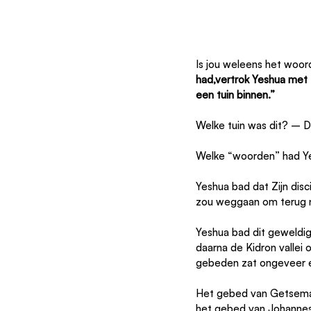
Is jou weleens het woord
had,vertrok Yeshua met Z
een tuin binnen.”
Welke tuin was dit? – 
Welke “woorden” had Y
Yeshua bad dat Zijn disc
zou weggaan om terug n
Yeshua bad dit geweldig
daarna de Kidron valle
gebeden zat ongeveer éé
Het gebed van Getsema
het gebed van Johannes 1