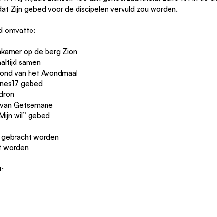
odat Zijn gebed voor de discipelen vervuld zou worden.
d omvatte:
nkamer op de berg Zion
altijd samen
bond van het Avondmaal
nnes17 gebed
idron
in van Getsemane
Mijn wil” gebed
n
r gebracht worden
ht worden
t: