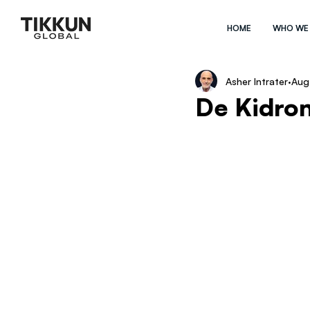
HOME
WHO WE
Asher Intrater
Aug
De Kidro