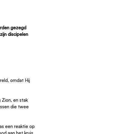
orden gezegd 
ijn discipelen 
reld, omdat Hij 
Zion, en stak 
ssen die twee 
as een reaktie op 
od aan het kruis 