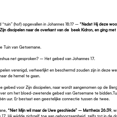
 “tuin” (hof) opgevallen in Johannes 18:1? – 
“Nadat Hij deze wo
ijn discipelen naar de overkant van de  beek Kidron, en ging met z
De Tuin van Getsemane.
eshua net gesproken? – Het gebed van Johannes 17.
ipelen verenigd, verheerlijkt en beschermd zouden zijn in deze we
aar de hemel te gaan.
e gebed voor Zijn discipelen, naar wordt aangenomen op de Berg 
i over om het bloed-zwetende gebed van Getsemane te bidden.Tu
n uur. Er bestaat een geestelijke connectie tussen de twee.
ne, 
“Niet Mijn wil maar de Uwe geschiede” – Mattheüs 26:39
, w
7. Hij wijdde zichzelf toe aan gehoorzaamheid, zelfs tot in de do