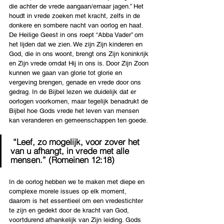
die achter de vrede aangaan/ernaar jagen.” Het 
houdt in vrede zoeken met kracht, zelfs in de 
donkere en sombere nacht van oorlog en haat. 
De Heilige Geest in ons roept “Abba Vader” om 
het lijden dat we zien. We zijn Zijn kinderen en 
God, die in ons woont, brengt ons Zijn koninkrijk 
en Zijn vrede omdat Hij in ons is. Door Zijn Zoon 
kunnen we gaan van glorie tot glorie en 
vergeving brengen, genade en vrede door ons 
gedrag. In de Bijbel lezen we duidelijk dat er 
oorlogen voorkomen, maar tegelijk benadrukt de 
Bijbel hoe Gods vrede het leven van mensen 
kan veranderen en gemeenschappen ten goede.
 “Leef, zo mogelijk, voor zover het 
van u afhangt, in vrede met alle 
mensen.” (Romeinen 12:18)
In de oorlog hebben we te maken met diepe en 
complexe morele issues op elk moment, 
daarom is het essentieel om een vredestichter 
te zijn en gedekt door de kracht van God, 
voortdurend afhankelijk van Zijn leiding. Gods 