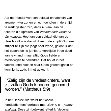
Als de moeder van een soldaat en vriendin van 
vrouwen wier zonen en echtgenoten in de strijd 
te werk gesteld zijn, denk ik vaak aan de 
teksten die spreken van 
zoeken naar vrede en 
die najagen.
 Hoe kan een soldaat die van de 
Heer houdt ook dienst doen in de strijd? Om een 
strijder te zijn die jaagt naar vrede, geloof ik dat 
het essentieel is je niet te verblijden in de dood 
van je vijand, maar altijd Gods liefde en 
mededogen te bewerken. Dat houdt in het 
voortdurend zoeken naar Gods gerechtigheid en 
koninkrijk, zelfs in het gevecht.
 “Zalig zijn de vredestichters, want 
zij zullen Gods kinderen genoemd 
worden.” (Mattheüs 5:9)
In het Hebreeuws wordt het woord 
“vredestichters” vertaald met רודפי שלום (
rodfey 
shalom
). Deze zin betekent letterlijk “degenen 