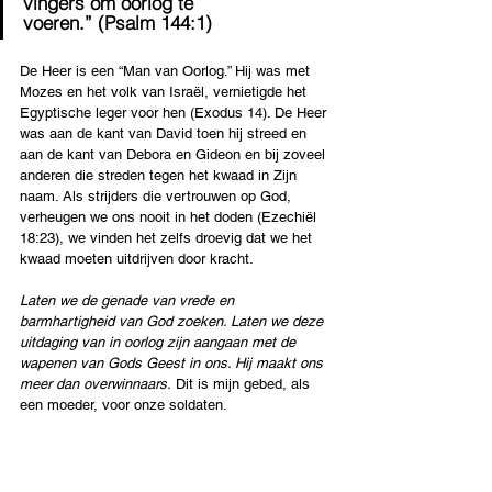
vingers om oorlog te 
voeren.” (Psalm 144:1)
De Heer is een “Man van Oorlog.” Hij was met 
Mozes en het volk van Israël, vernietigde het 
Egyptische leger voor hen (Exodus 14). De Heer 
was aan de kant van David toen hij streed en 
aan de kant van Debora en Gideon en bij zoveel 
anderen die streden tegen het kwaad in Zijn 
naam. Als strijders die vertrouwen op God, 
verheugen we ons nooit in het doden (Ezechiël 
18:23), we vinden het zelfs droevig dat we het 
kwaad moeten uitdrijven door kracht.
Laten we de genade van vrede en 
barmhartigheid van God zoeken. Laten we deze 
uitdaging van in oorlog zijn aangaan met de 
wapenen van Gods Geest in ons. Hij maakt ons 
meer dan overwinnaars.
 Dit is mijn gebed, als 
een moeder, voor onze soldaten.