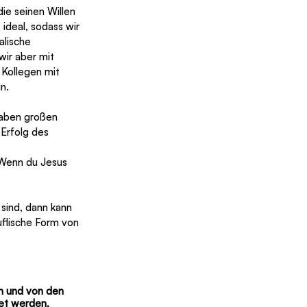
ie seinen Willen 
ideal, sodass wir 
alische 
ir aber mit 
Kollegen mit 
n.
haben großen 
Erfolg des 
 Wenn du Jesus 
sind, dann kann 
uflische Form von 
n und von den 
et werden, 