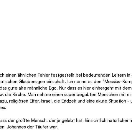
ch einen ähnlichen Fehler festgestellt bei bedeutenden Leitern in d
smatischen Glaubensgemeinschaft. Ich nenne es den "Messias-Komple
as gute alte männliche Ego. Nur dass es hier einhergeht mit dem E
bzw. die Kirche. Man nehme einen super begabten Menschen mit e
u, religiösen Eifer, Israel, die Endzeit und eine akute Situation -
ex.
ass der größte Mensch, der je gelebt hat, hinsichtlich natürlicher 
en, Johannes der Täufer war.