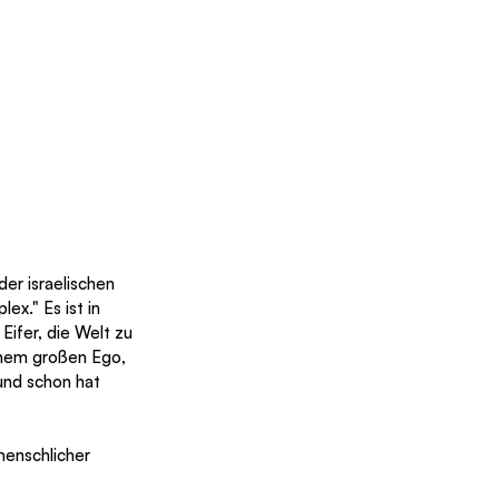
er israelischen 
x." Es ist in 
ifer, die Welt zu 
inem großen Ego, 
 und schon hat 
menschlicher 