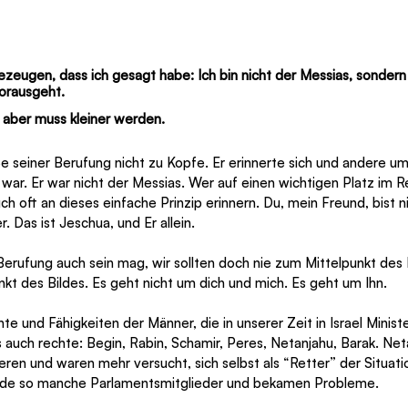
bezeugen, dass ich gesagt habe: Ich bin nicht der Messias, sondern 
orausgeht.
 aber muss kleiner werden.
e seiner Berufung nicht zu Kopfe. Er erinnerte sich und andere u
r war. Er war nicht der Messias. Wer auf einen wichtigen Platz im 
ch oft an dieses einfache Prinzip erinnern. Du, mein Freund, bist n
r. Das ist Jeschua, und Er allein.
rufung auch sein mag, wir sollten doch nie zum Mittelpunkt des 
nkt des Bildes. Es geht nicht um dich und mich. Es geht um Ihn.
nte und Fähigkeiten der Männer, die in unserer Zeit in Israel Minist
 auch rechte: Begin, Rabin, Schamir, Peres, Netanjahu, Barak. Net
eren und waren mehr versucht, sich selbst als “Retter” der Situati
ide so manche Parlamentsmitglieder und bekamen Probleme.