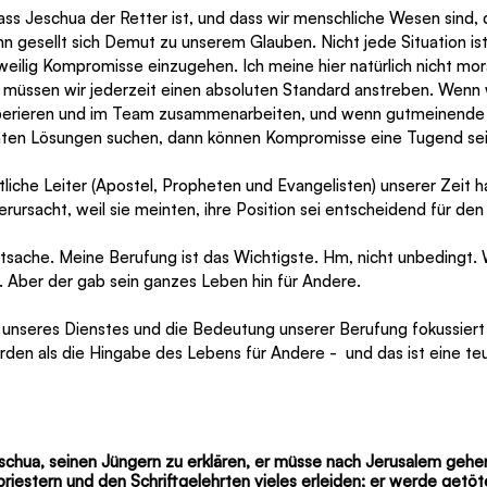
ss Jeschua der Retter ist, und dass wir menschliche Wesen sind, d
n gesellt sich Demut zu unserem Glauben. Nicht jede Situation ist 
weilig Kompromisse einzugehen. Ich meine hier natürlich nicht mor
müssen wir jederzeit einen absoluten Standard anstreben. Wenn w
erieren und im Team zusammenarbeiten, und wenn gutmeinende 
chten Lösungen suchen, dann können Kompromisse eine Tugend sei
tliche Leiter (Apostel, Propheten und Evangelisten) unserer Zeit 
ursacht, weil sie meinten, ihre Position sei entscheidend für den 
ptsache. Meine Berufung ist das Wichtigste. Hm, nicht unbedingt.
. Aber der gab sein ganzes Leben hin für Andere.
 unseres Dienstes und die Bedeutung unserer Berufung fokussiert 
rden als die Hingabe des Lebens für Andere -  und das ist eine te
chua, seinen Jüngern zu erklären, er müsse nach Jerusalem gehe
riestern und den Schriftgelehrten vieles erleiden; er werde getöt