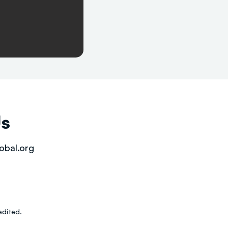
Us
obal.org
dited.