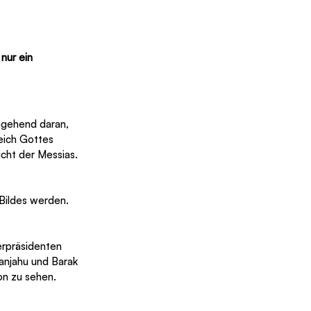
nur ein 
mgehend daran, 
Reich Gottes 
icht der Messias. 
Bildes werden. 
erpräsidenten 
anjahu und Barak 
on zu sehen. 