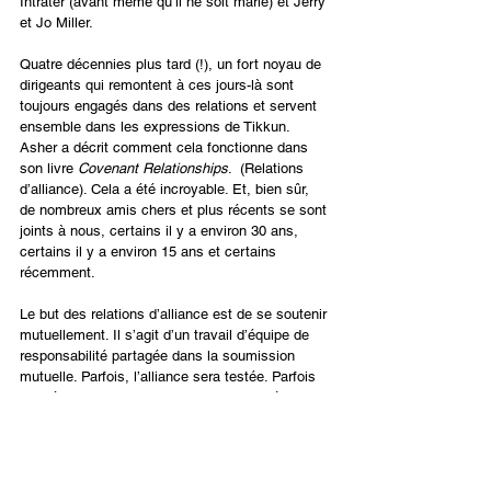
Intrater (avant même qu’il ne soit marié) et Jerry 
et Jo Miller.
Quatre décennies plus tard (!), un fort noyau de 
dirigeants qui remontent à ces jours-là sont 
toujours engagés dans des relations et servent 
ensemble dans les expressions de Tikkun. 
Asher a décrit comment cela fonctionne dans 
son livre 
Covenant Relationships
.  (Relations 
d’alliance). Cela a été incroyable. Et, bien sûr, 
de nombreux amis chers et plus récents se sont 
joints à nous, certains il y a environ 30 ans, 
certains il y a environ 15 ans et certains 
récemment.
Le but des relations d’alliance est de se soutenir 
mutuellement. Il s’agit d’un travail d’équipe de 
responsabilité partagée dans la soumission 
mutuelle. Parfois, l’alliance sera testée. Parfois 
les désaccords sont intenses, mais on règle les 
choses, comme dans un foyer, et on ne fuit pas. 
Nous nous engageons à voir triompher l’amour.
Nous avons eu la bénédiction de vivre un 