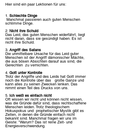
Hier sind ein paar Lektionen für uns:
1. 
Schlechte Dinge
 Manchmal passieren auch guten Menschen 
schlimme Dinge.
2. 
Nicht ihre Schuld
Das Leid, das guten Menschen widerfährt, liegt 
nicht daran, dass sie gesündigt haben. Es ist 
nicht ihre Schuld.
3. 
Angriff des Satans
Die unmittelbare Ursache für das Leid guter 
Menschen ist der Angriff dämonischer Mächte, 
die aus bösen Absichten darauf aus sind, die 
Gerechten  zu vernichten.
4. 
Gott unter Kontrolle
Trotz der Angriffe und des Leids hat Gott immer 
noch die Kontrolle über das   große Ganze und 
kann alles zu seinen Zwecken lenken. Das 
nimmt einen Teil des Drucks von uns.
5. 
Ich weiß es einfach nicht
Oft wissen wir nicht und können nicht wissen, 
was die Gründe dafür sind, dass rechtschaffene 
Menschen leiden. Trotz theologischem 
Hokuspokus und  prophetischer Mystik gibt es 
Zeiten, in denen die Gründe einfach nicht 
bekannt sind. Manchmal fragen wir uns im 
Geiste: "Warum? Das ist reine Zeit- und 
Energieverschwendung.