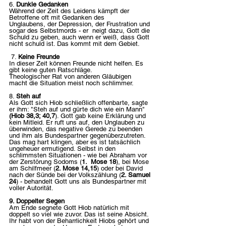
6. 
Dunkle Gedanken
Während der Zeit des Leidens kämpft der 
Betroffene oft mit Gedanken des        
Unglaubens, der Depression, der Frustration und 
sogar des Selbstmords - er  neigt dazu, Gott die 
Schuld zu geben, auch wenn er weiß, dass Gott 
nicht schuld ist. Das kommt mit dem Gebiet.
 7. 
Keine Freunde
In dieser Zeit können Freunde nicht helfen. Es 
gibt keine guten Ratschläge.           
Theologischer Rat von anderen Gläubigen 
macht die Situation meist noch schlimmer.
8. 
Steh auf
Als Gott sich Hiob schließlich offenbarte, sagte 
er ihm: "Steh auf und gürte dich wie ein Mann" 
(Hiob 38,3; 40,7
). Gott gab keine Erklärung und 
kein Mitleid. Er ruft uns auf, den Unglauben zu 
überwinden, das negative Gerede zu beenden 
und ihm als Bundespartner gegenüberzutreten. 
Das mag hart klingen, aber es ist tatsächlich 
ungeheuer ermutigend. Selbst in den 
schlimmsten Situationen - wie bei Abraham vor 
der Zerstörung Sodoms (
1.  Mose 18
), bei Mose 
am Schilfmeer (
2. Mose 14,15
) oder bei David 
nach der Sünde bei der Volkszählung (
2. Samuel 
24
) - behandelt Gott uns als Bundespartner mit 
voller Autorität.
9. Doppelter Segen
Am Ende segnete Gott Hiob natürlich mit 
doppelt so viel wie zuvor. Das ist seine Absicht. 
Ihr habt von der Beharrlichkeit Hiobs gehört und 