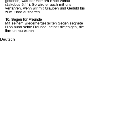
gesehen, was der Herr am Ende vorhat 
(Jakobus 5,11). So wird er auch mit uns 
verfahren, wenn wir mit Glauben und Geduld bis 
zum Ende ausharren.
10. Segen für Freunde
Mit seinem wiederhergestellten Segen segnete 
Hiob auch seine Freunde, selbst diejenigen, die 
ihm untreu waren.
Deutsch
Contact Us
Email:
info@tikkunglobal.org