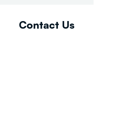
Contact Us
Email:
info@tikkunglobal.org
Member
Accredited.