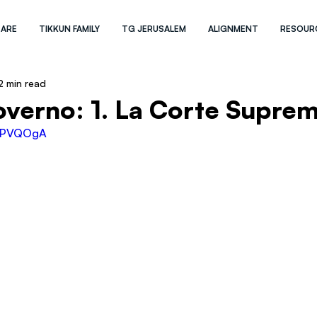
 ARE
TIKKUN FAMILY
TG JERUSALEM
ALIGNMENT
RESOUR
2 min read
Governo: 1. La Corte Supre
d-PVQOgA