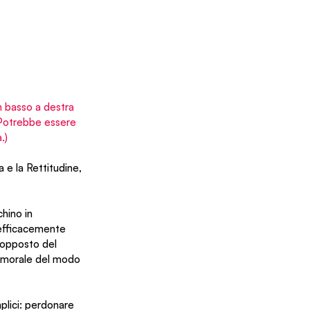
in basso a destra 
. Potrebbe essere 
.)
e la Rettitudine, 
hino in 
 efficacemente 
'opposto del 
à morale del modo 
plici: perdonare 