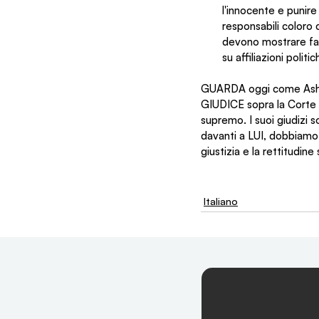
l'innocente e punir
responsabili coloro c
devono mostrare favor
su affiliazioni polit
GUARDA oggi come Asher 
GIUDICE sopra la Corte Su
supremo. I suoi giudizi s
davanti a LUI, dobbiamo 
giustizia e la rettitudin
Italiano