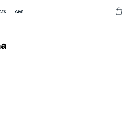
CES
GIVE
ma