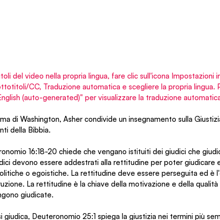
itoli del video nella propria lingua, fare clic sull'icona Impostazioni 
Sottotitoli/CC, Traduzione automatica e scegliere la propria lingua
"English (auto-generated)" per visualizzare la traduzione automatica
ma di Washington, Asher condivide un insegnamento sulla Giustizia 
ti della Bibbia.
onomio 16:18-20 chiede che vengano istituiti dei giudici che giudic
ici devono essere addestrati alla rettitudine per poter giudicare
litiche o egoistiche. La rettitudine deve essere perseguita ed è l
uzione. La rettitudine è la chiave della motivazione e della qualit
engono giudicate.
i giudica, Deuteronomio 25:1 spiega la giustizia nei termini più sem