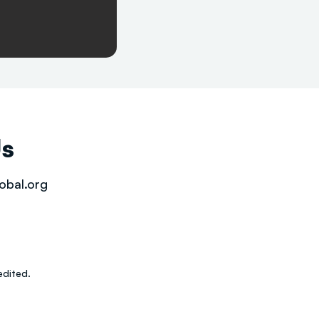
Us
obal.org
dited.