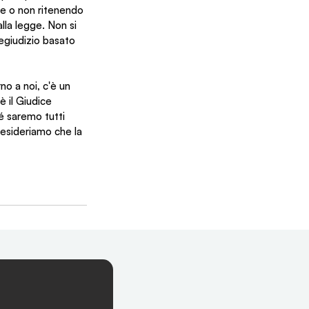
te o non ritenendo 
lla legge. Non si 
regiudizio basato 
o a noi, c'è un 
 il Giudice 
hé saremo tutti 
desideriamo che la 