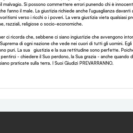
e il malvagio. Si possono commettere errori punendo chi è innocen
he fanno il male. La giustizia richiede anche l'uguaglianza davanti a
itismi verso i ricchi o i poveri. La vera giustizia vieta qualsiasi p
iche, razziali, religiose o socio-economiche.
ci ricorda che, sebbene ci siano ingiustizie che avvengono intorn
prema di ogni nazione che vede nei cuori di tutti gli uomini. Egli è
ono puri. La sua   giustizia e la sua rettitudine sono perfette. Poic
pentirci - chiedere il Suo perdono, la Sua grazia - anche quando 
e siano praticate sulla terra. I Suoi Giudizi PREVARRANNO.