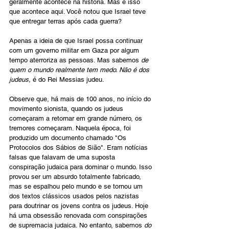
geralmente acontece na história. Mas é isso 
que acontece aqui. Você notou que Israel teve 
que entregar terras após cada guerra?
Apenas a ideia de que Israel possa continuar 
com um governo militar em Gaza por algum 
tempo aterroriza as pessoas. Mas sabemos 
de 
quem o mundo realmente tem medo. Não é dos 
judeus,
 é do Rei Messias judeu.
Observe que, há mais de 100 anos, no início do 
movimento sionista, quando os judeus 
começaram a retornar em grande número, os 
tremores começaram. Naquela época, foi 
produzido um documento chamado "Os 
Protocolos dos Sábios de Sião". Eram notícias 
falsas que falavam de uma suposta 
conspiração judaica para dominar o mundo. Isso 
provou ser um absurdo totalmente fabricado, 
mas se espalhou pelo mundo e se tornou um 
dos textos clássicos usados pelos nazistas 
para doutrinar os jovens contra os judeus. Hoje 
há uma obsessão renovada com conspirações 
de supremacia judaica. No entanto, sabemos 
do 