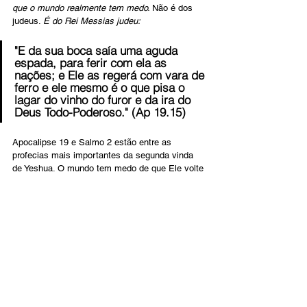
que o mundo realmente tem medo. 
Não é dos 
judeus. 
É do Rei Messias judeu:
"E da sua boca saía uma aguda 
espada, para ferir com ela as 
nações; e Ele as regerá com vara de 
ferro e ele mesmo é o que pisa o 
lagar do vinho do furor e da ira do 
Deus Todo-Poderoso." (Ap 19.15)
Apocalipse 19 e Salmo 2 estão entre as 
profecias mais importantes da segunda vinda 
de Yeshua. O mundo tem medo de que Ele volte 
para 
julgar e reinar
 como Deus prometeu. Como 
governante deste mundo, Satanás fará tudo o 
que estiver ao seu alcance para tentar impedir 
que isso aconteça. Portanto, seus peões – as 
nações do mundo – estão "furiosos" contra 
Deus e contra Seu Messias (Salmo 2).
APOIAR AGORA