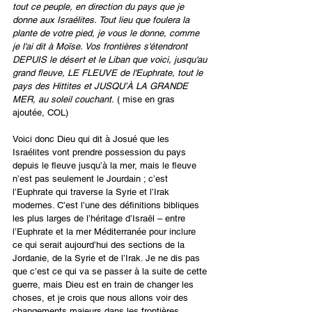
tout ce peuple, en direction du pays que je 
donne aux Israélites. Tout lieu que foulera la 
plante de votre pied, je vous le donne, comme 
je l'ai dit à Moïse. Vos frontières s'étendront 
DEPUIS le désert et le Liban que voici, jusqu'au 
grand fleuve, LE FLEUVE de l'Euphrate, tout le 
pays des Hittites et JUSQU’À LA GRANDE 
MER, au soleil couchant.
 ( mise en gras 
ajoutée, COL)
Voici donc Dieu qui dit à Josué que les 
Israélites vont prendre possession du pays 
depuis le fleuve jusqu’à la mer, mais le fleuve 
n’est pas seulement le Jourdain ; c’est 
l’Euphrate qui traverse la Syrie et l’Irak 
modernes. C’est l’une des définitions bibliques 
les plus larges de l’héritage d’Israël – entre 
l’Euphrate et la mer Méditerranée pour inclure 
ce qui serait aujourd’hui des sections de la 
Jordanie, de la Syrie et de l’Irak. Je ne dis pas 
que c’est ce qui va se passer à la suite de cette 
guerre, mais Dieu est en train de changer les 
choses, et je crois que nous allons voir des 
changements majeurs dans les frontières.