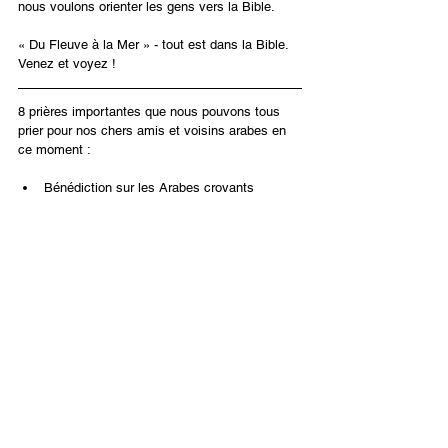
nous voulons orienter les gens vers la Bible.
« Du Fleuve à la Mer » - tout est dans la Bible. 
Venez et voyez !
8 prières importantes que nous pouvons tous 
prier pour nos chers amis et voisins arabes en 
ce moment :
Bénédiction sur les Arabes croyants
Libération du djihad démoniaque
Protection de l’innocent
Que des valeurs morales élevées prévalent
Une solution gouvernementale juste pour 
Gaza après la guerre
Que la lumière de Yeshoua brille
Que le salut soit déversé
L’avancement des relations de coopération 
avec les nations arabes modérées
Français