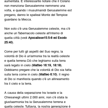
aumentata. È interessante notare che il Corano 
non menziona Gerusalemme nemmeno una 
volta, e quando i musulmanidi Gerusalemme est 
pregano, danno le spalleal Monte del Tempioe 
guardano la Mecca.
Non solo c'è una Gerusalemme celeste, ma c'è 
anche un Tabernacolo celeste all'interno di 
quella città (vedi 
Apocalisse15:5-8 ed Esodo 
25:40
).
Come per tutti gli aspetti del Suo regno, la 
volontà di Dio è un'armonia tra la realtà celeste 
e quella terrena.Ciò che leghiamo sulla terra 
sarà legato in cielo (
Matteo 16:19, 18:18
). 
Dobbiamo pregare che la volontà di Dio sia fatta 
sulla terra come in cielo (
Matteo 6:10
). Il regno 
di Dio si manifesta quando c'è un allineamento 
tra il cielo e la terra.
A causa della separazione tra Israele e la 
Chiesanegli ultimi 2.000 anni, non c'è stata la 
giustaarmonia tra la Gerusalemme terrena e 
quella celeste. Tuttavia, la nostra generazione è 