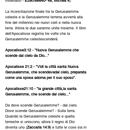
millenario - 
Ezechiele40- 48, Michea 4
).
La riconciliazione finale tra la Gerusalemme 
celeste e la Gerusalemme terrena avverrà alla 
fine del millennio nei nuovi cieli e nella nuova 
terra. Allora le due saranno unite insieme. Il libro 
dell'Apocalisse registra tre volte che la 
Gerusalemme celestescenderà.
Apocalisse3:12
-
"Nuova Gerusalemme che 
scende dal cielo da Dio..."
Apocalisse 21:2 - "Vidi la città santa Nuova 
Gerusalemme, che scendevadal cielo, preparata 
come una sposa adorna per il suo sposo".
Apocalisse21:10
-
"la grande città,la santa 
Gerusalemme, che scende dal cielo..."
Da dove scende Gerusalemme? - dal cielo. 
Dove scende Gerusalemme? - Sulla terra. 
Quando la Gerusalemme celeste e quella 
terrestre si uniscono, allora il regno di Dio 
diventa uno (
Zaccaria 14:9
) e tutte le cose sia in 