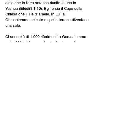
cielo che in terra saranno riunite in uno in 
Yeshua (
Efesini 1:10
). Egli è sia il Capo della 
Chiesa che il Re d'Israele. In Lui la 
Gerusalemme celeste e quella terrena diventano 
una sola.
Ci sono più di 1.000 riferimenti a Gerusalemme 
nella Bibbia. Ha un ruolo significativo nel regno 
di Dio. Non c'è da meravigliarsi che sia il punto 
di controversia e persino di guerra per tutte le 
nazioni del mondo (
Zaccaria 12:3, 12:9, 14:2, 
14:12
). L'unione della Gerusalemme celeste con 
quella terrena rappresenta la restaurazione del 
giardino dell'Eden con il cielocome era prima 
della caduta.
Grazie per essere partner insieme a noi mentre 
preghiamo per la pace di Gerusalemme (
Salmi 
122:6
), mentre condividiamo il vangelo qui per la 
salvezza di tutto Israele (
Atti 1:8, Romani 
11:26
); mentre gridiamo per il ritorno di Yeshua, 
"Benedetto colui che viene" (Matteo 23:39
). La 
nostra collaborazione insieme fa parte 
dell'unione della Gerusalemme celestee 