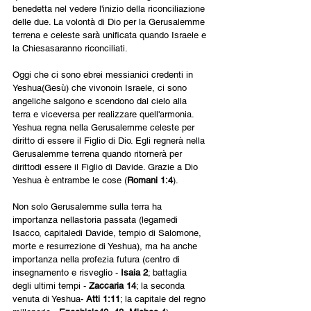
benedetta nel vedere l'inizio della riconciliazione 
delle due. La volontà di Dio per la Gerusalemme 
terrena e celeste sarà unificata quando Israele e 
la Chiesasaranno riconciliati.
Oggi che ci sono ebrei messianici credenti in 
Yeshua(Gesù) che vivonoin Israele, ci sono 
angeliche salgono e scendono dal cielo alla 
terra e viceversa per realizzare quell'armonia. 
Yeshua regna nella Gerusalemme celeste per 
diritto di essere il Figlio di Dio. Egli regnerà nella 
Gerusalemme terrena quando ritornerà per 
dirittodi essere il Figlio di Davide. Grazie a Dio 
Yeshua è entrambe le cose (
Romani 1:4
).
Non solo Gerusalemme sulla terra ha 
importanza nellastoria passata (legamedi 
Isacco, capitaledi Davide, tempio di Salomone, 
morte e resurrezione di Yeshua), ma ha anche 
importanza nella profezia futura (centro di 
insegnamento e risveglio - 
Isaia 2
; battaglia 
degli ultimi tempi - 
Zaccaria 14
; la seconda 
venuta di Yeshua- 
Atti 1:11
; la capitale del regno 