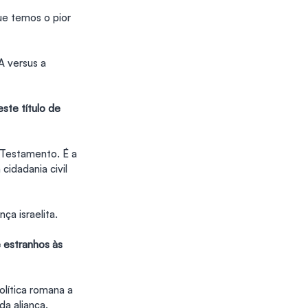
e temos o pior 
A versus a 
te título de 
Testamento. É a 
 cidadania civil 
ça israelita.
 estranhos às 
olítica romana a 
da aliança.