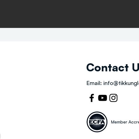
Contact 
Email:
info@tikkungl
Member Accre