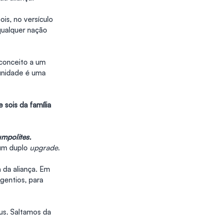
is, no versículo 
qualquer nação 
 conceito a um 
unidade é uma 
 sois da família 
umpolites.
um duplo 
upgrade
.
 da aliança. Em 
gentios, para 
us. Saltamos da 