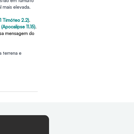
estão em tumulto 
l mais elevada.
(1 Timóteo 2.2)
. 
 
(Apocalipse 11.15)
. 
ossa mensagem do 
 terrena e 