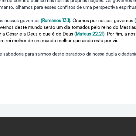
te do conflito político nas nossas próprias nações. Os governos 
anto, olhamos para esses conflitos de uma perspectiva espiritua
s nossos governos 
(Romanos 13.1)
. Oramos por nossos governos 
ernos deste mundo serão um dia tomados pelo reino do Messias
 a César e a Deus o que é de Deus 
(Mateus 22.21)
. Por fim, a n
m rei melhor de um mundo melhor que ainda está por vir.
 sabedoria para sairmos deste paradoxo da nossa dupla cidadania