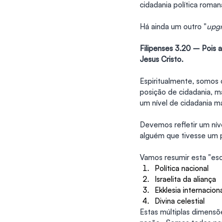
cidadania política romana
Há ainda um outro "
upg
Filipenses 3.20 – Pois 
Jesus Cristo.
Espiritualmente, somos c
posição de cidadania, 
um nível de cidadania m
Devemos refletir um níve
alguém que tivesse um p
Vamos resumir esta "esc
Política nacional
Israelita da aliança
Ekklesia internacion
Divina celestial
Estas múltiplas dimensõ