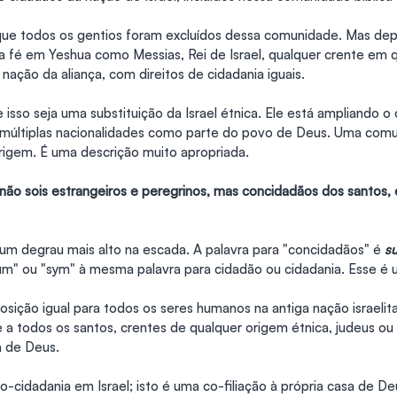
z que todos os gentios foram excluídos dessa comunidade. Mas depo
 da fé em Yeshua como Messias, Rei de Israel, qualquer crente em 
nação da aliança, com direitos de cidadania iguais.
 isso seja uma substituição da Israel étnica. Ele está ampliando o
a múltiplas nacionalidades como parte do povo de Deus. Uma com
igem. É uma descrição muito apropriada.
 não sois estrangeiros e peregrinos, mas concidadãos dos santos, e
 um degrau mais alto na escada. A palavra para "concidadãos" é 
s
um" ou "sym" à mesma palavra para cidadão ou cidadania. Esse é 
sição igual para todos os seres humanos na antiga nação israelita
 a todos os santos, crentes de qualquer origem étnica, judeus ou 
a de Deus.
-cidadania em Israel; isto é uma co-filiação à própria casa de De