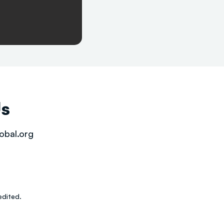
Us
obal.org
dited.