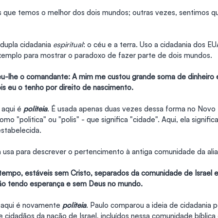
 que temos o melhor dos dois mundos; outras vezes, sentimos qu
dupla cidadania 
espiritual
: o céu e a terra. Uso a cidadania dos EU
xemplo para mostrar o paradoxo de fazer parte de dois mundos.
-lhe o comandante: A mim me custou grande soma de dinheiro es
is eu o tenho por direito de nascimento.
 aqui é 
politeia
. É usada apenas duas vezes dessa forma no Novo 
omo "politica" ou "polis" - que significa "cidade". Aqui, ela significa
tabelecida.
 usa para descrever o pertencimento à antiga comunidade da alian
tempo, estáveis sem Cristo, separados da comunidade de Israel e
não tendo esperança e sem Deus no mundo.
 aqui é novamente 
politeia
. Paulo comparou a ideia de cidadania p
 cidadãos da nação de Israel, incluídos nessa comunidade bíblica 