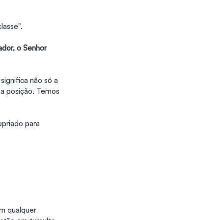
lasse".
dor, o Senhor 
 significa não só a 
a posição. Temos 
opriado para 
m qualquer 