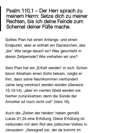
Psalm 110,1 – Der Herr sprach zu 
meinem Herrn: Setze dich zu meiner 
Rechten, bis ich deine Feinde zum 
Schemel deiner Füße mache.
Gottes Plan hat einen Anfangs- und einen 
Endpunkt, aber er enthält ein Dazwischen, das 
„bis“. Wie lange dauert es? Was geschieht in 
dieser Zeitperiode? Wie verhalten wir uns?
Sein Plan hat ein „Erfüllt werden“ in sich. Schon 
bevor Abraham einen Sohn bekam, zeigte er 
ihm, dass seine Nachkommen vierhundert 
Jahre lang versklavt werden würden (Genesis 
15,13-14), „aber im vierten Glied werden sie 
hierher zurückkehren; denn die Sünde der 
Amoriter ist noch nicht voll“ (Vers 16).
Auch die „Zeiten der Heiden“ haben gemäß 
Lukas 21,24 eine Erfüllung. Diese Erfüllung ist 
verbunden mit dem Ruf des jüdischen Volkes in 
Jerusalem: „Gesegnet sei, der da kommt im 