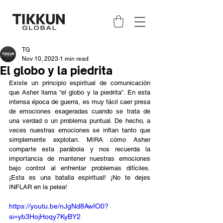
TG
Nov 10, 2023
1 min read
El globo y la piedrita
Existe un principio espiritual de comunicación 
que Asher llama “el globo y la piedrita”. En esta 
intensa época de guerra, es muy fácil caer presa 
de emociones exageradas cuando se trata de 
una verdad o un problema puntual. De hecho, a 
veces nuestras emociones se inflan tanto que 
simplemente explotan. MIRA cómo Asher 
comparte esta parábola y nos recuerda la 
importancia de mantener nuestras emociones 
bajo control al enfrentar problemas difíciles. 
¡Esta es una batalla espiritual! ¡No te dejes 
INFLAR en la pelea!
https://youtu.be/nJgNd8AwIO0?
si=yb3HojHoqy7KyBY2